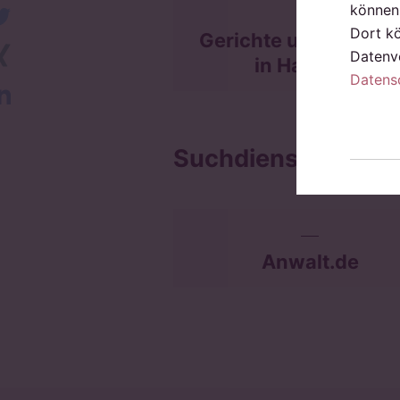
können 
twitter
Dort k
Gerichte und Behörd
Xing
Datenve
in Hamburg
Datens
LinkedIn
Suchdienste für R
Anwalt.de