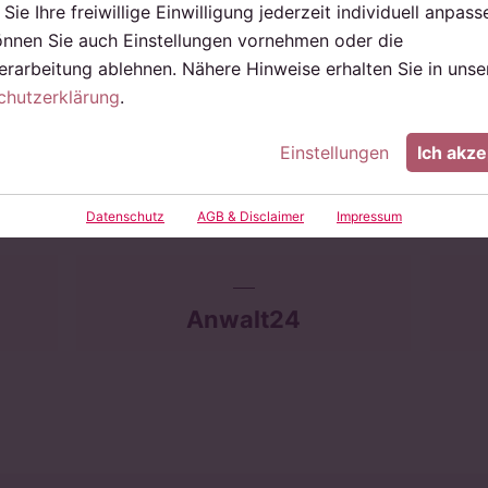
Sie Ihre freiwillige Einwilligung jederzeit individuell anpass
önnen Sie auch Einstellungen vornehmen oder die
en
BMJ
rarbeitung ablehnen. Nähere Hinweise erhalten Sie in unse
Handels- und Wirtschaftsrecht
chutzerklärung
.
Einstellungen
Ich akze
echtsratsuchende
Datenschutz
AGB & Disclaimer
Impressum
Anwalt24