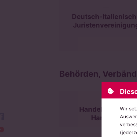
Deutsch-Italienisc
Juristenvereinigun
Behörden, Verbänd
Dies
Handelskammer
Wir set
facebook
Auswert
Hamburg
verbess
YouTube
(jederz