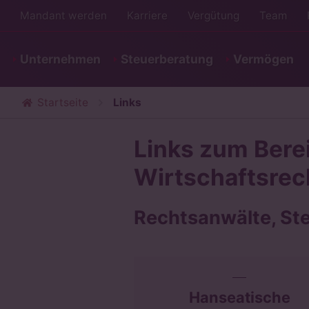
Mandant werden
Karriere
Vergütung
Team
Unternehmen
Steuerberatung
Vermögen
Startseite
Links
Links zum Bere
Wirtschaftsre
Rechtsanwälte, St
Hanseatische