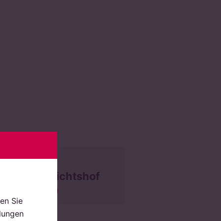
Bundesgerichtshof
(BGH)
en Sie
llungen