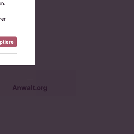
en.
rer
ptiere
Anwalt.org