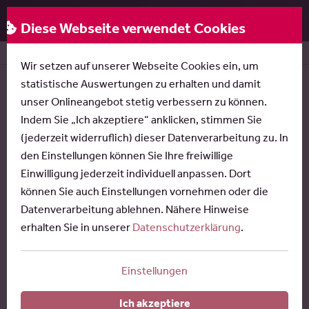
Rose & Partner
Menü
Diese Webseite verwendet Cookies
Startseite
Kontakt/Standorte
Büro München
Wir setzen auf unserer Webseite Cookies ein, um
statistische Auswertungen zu erhalten und damit
Büro München
unser Onlineangebot stetig verbessern zu können.
Indem Sie „Ich akzeptiere“ anklicken, stimmen Sie
ROSE & PARTNER – Rechtsanwälte
(jederzeit widerruflich) dieser Datenverarbeitung zu. In
Steuerberater
den Einstellungen können Sie Ihre freiwillige
Fürstenfelder Straße 5
Einwilligung jederzeit individuell anpassen. Dort
80331 München
können Sie auch Einstellungen vornehmen oder die
Datenverarbeitung ablehnen. Nähere Hinweise
muenchen@rosepartner.de
erhalten Sie in unserer
Datenschutzerklärung
.
Telefon:
089 230 77 04 0
Einstellungen
Telefax: 089 230 77 04 20
Ich akzeptiere