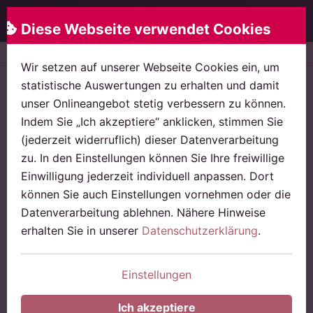
Rose & Partner
Menü
Diese Webseite verwendet Cookies
Startseite
News
Vorsicht beim Kauf von Gewerbeg
Wir setzen auf unserer Webseite Cookies ein, um
statistische Auswertungen zu erhalten und damit
Immobilienrecht
unser Onlineangebot stetig verbessern zu können.
Vorsicht beim Kauf von
Indem Sie „Ich akzeptiere“ anklicken, stimmen Sie
Gewerbegrundstücken!
(jederzeit widerruflich) dieser Datenverarbeitung
zu. In den Einstellungen können Sie Ihre freiwillige
Unsicherheiten zwischen Nutzen-
Einwilligung jederzeit individuell anpassen. Dort
Lasten-Wechsel und
können Sie auch Einstellungen vornehmen oder die
Grundbucheintragung
Datenverarbeitung ablehnen. Nähere Hinweise
erhalten Sie in unserer
Datenschutzerklärung
.
Veröffentlicht am:
25.02.2020
Lesedauer:
3 Minuten
Einstellungen
Thomas Repka
Autor
Ich akzeptiere