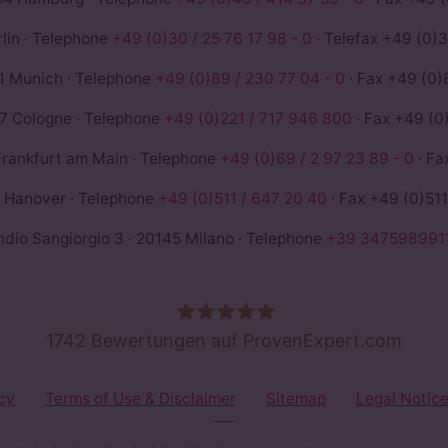
lin · Telephone
+49 (0)30 / 25 76 17 98 - 0
· Telefax +49 (0)3
1 Munich · Telephone
+49 (0)89 / 230 77 04 - 0
· Fax +49 (0)
7 Cologne · Telephone
+49 (0)221 / 717 946 800
· Fax +49 (0
rankfurt am Main · Telephone
+49 (0)69 / 2 97 23 89 - 0
· Fa
 Hanover · Telephone
+49 (0)511 / 647 20 40
· Fax +49 (0)511
dio Sangiorgio 3 · 20145 Milano · Telephone
+39 347598991
1742
Bewertungen auf ProvenExpert.com
ROSE &PARTNER - Rechtsanwälte St
cy
Terms of Use & Disclaimer
Sitemap
Legal Notic