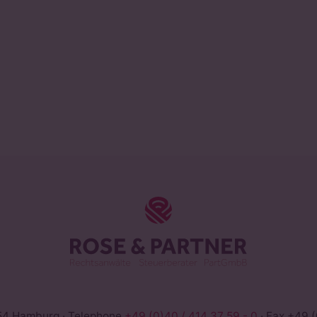
ROSE & PAR
54 Hamburg · Telephone
+49 (0)40 / 414 37 59 - 0
· Fax +49 (