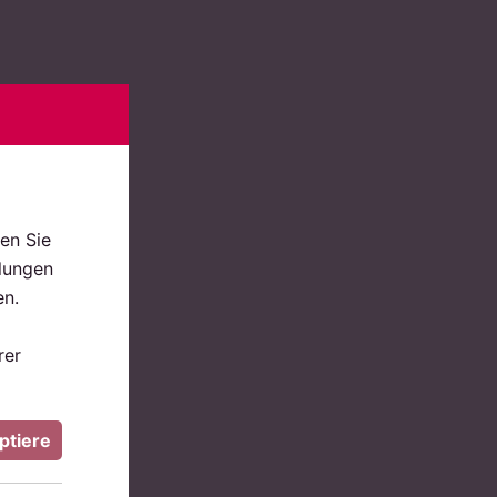
en Sie
llungen
en.
rer
ptiere