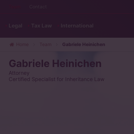
Team
Contact
Legal
Tax Law
International
Home
Team
Gabriele Heinichen
Gabriele Heinichen
Attorney
Certified Specialist for Inheritance Law