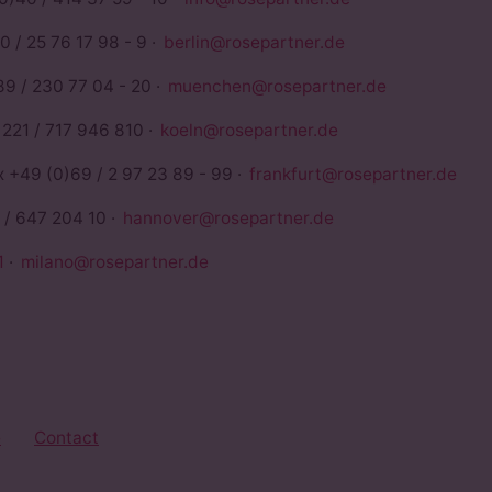
0 / 25 76 17 98 - 9 ·
berlin@rosepartner.de
89 / 230 77 04 - 20 ·
muenchen@rosepartner.de
)221 / 717 946 810 ·
koeln@rosepartner.de
x +49 (0)69 / 2 97 23 89 - 99 ·
frankfurt@rosepartner.de
 / 647 204 10 ·
hannover@rosepartner.de
1
·
milano@rosepartner.de
euerberater
e
Contact