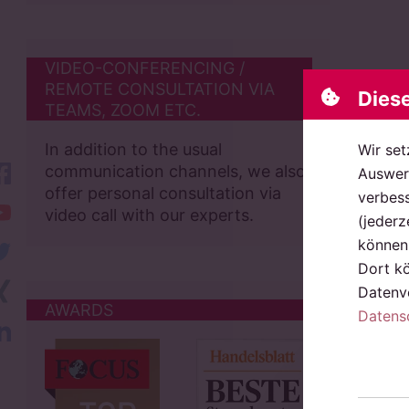
VIDEO-CONFERENCING /
REMOTE CONSULTATION VIA
Dies
TEAMS, ZOOM ETC.
In addition to the usual
Wir set
facebook
communication channels, we also
Auswert
offer personal consultation via
verbess
YouTube
video call with our experts.
(jederz
können 
twitter
Dort k
Xing
Datenve
AWARDS
Datens
LinkedIn