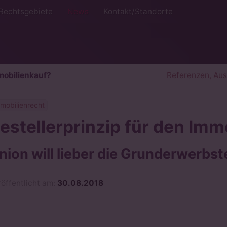
Rechtsgebiete
News
Kontakt/Standorte
mmobilienkauf?
Referenzen, Au
mobilienrecht
estellerprinzip für den Imm
nion will lieber die Grunderwerbs
röffentlicht am:
30.08.2018