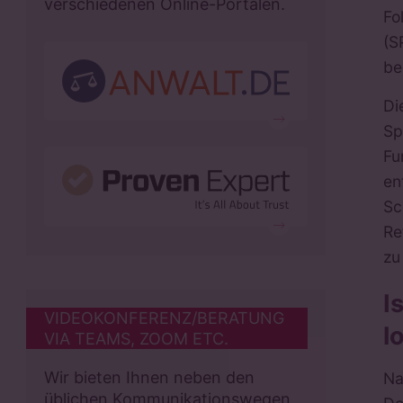
verschiedenen Online-Portalen.
Fo
(S
be
Di
Sp
Fu
en
Sc
Re
zu
I
VIDEOKONFERENZ/BERATUNG
l
VIA TEAMS, ZOOM ETC.
Wir bieten Ihnen neben den
Na
üblichen Kommunikationswegen