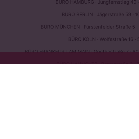
BÜRO HAMBURG · Jungfernstieg 40 ·
BÜRO BERLIN · Jägerstraße 59 · 10
BÜRO MÜNCHEN · Fürstenfelder Straße 5 ·
BÜRO KÖLN · Wolfsstraße 16 · 
BÜRO FRANKFURT AM MAIN · Goethestraße 7 · 603
BÜRO HANNOVER · Bertastraße 3 · 3
BÜRO MAILAND · Via Abbond