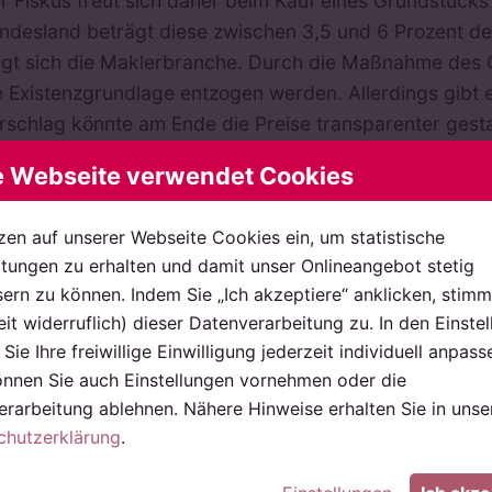
r Fiskus freut sich daher beim Kauf eines Grundstücks
ndesland beträgt diese zwischen 3,5 und 6 Prozent de
igt sich die Maklerbranche. Durch die Maßnahme des G
e Existenzgrundlage entzogen werden. Allerdings gibt
rschlag könnte am Ende die Preise transparenter gest
rbessern. Die Eigentümerverbände schlagen der Politi
e Webseite verwendet Cookies
ufer entlastet werden können.
zen auf unserer Webseite Cookies ein, um statistische
ungen zu erhalten und damit unser Onlineangebot stetig
ern zu können. Indem Sie „Ich akzeptiere“ anklicken, stimm
eit widerruflich) dieser Datenverarbeitung zu. In den Einste
Sie Ihre freiwillige Einwilligung jederzeit individuell anpass
önnen Sie auch Einstellungen vornehmen oder die
rarbeitung ablehnen. Nähere Hinweise erhalten Sie in unse
chutzerklärung
.
Facebook
Twitter
LinkedIn
XING
Whatsapp
E-Mail
Drucken