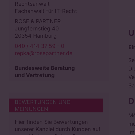
Rechtsanwalt
Fachanwalt für IT-Recht
ROSE & PARTNER
Jungfernstieg 40
U
20354 Hamburg
040 / 414 37 59 - 0
Ei
repka@rosepartner.de
Se
Bundesweite Beratung
Di
und Vertretung
Ve
Sa
D
BEWERTUNGEN UND
MEINUNGEN
Mö
Hier finden Sie Bewertungen
mü
unserer Kanzlei durch Kunden auf
Im