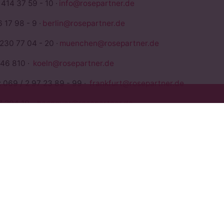
 414 37 59 - 10 ·
info@rosepartner.de
 17 98 - 9 ·
berlin@rosepartner.de
 230 77 04 - 20 ·
muenchen@rosepartner.de
946 810 ·
koeln@rosepartner.de
x 069 / 2 97 23 89 - 99 ·
frankfurt@rosepartner.de
7 204 10 ·
hannover@rosepartner.de
1
·
milano@rosepartner.de
euerberater