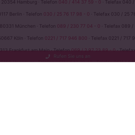
 20354 Hamburg · Telefon
040 / 414 37 59 - 0
· Telefax 040 /
117 Berlin · Telefon
030 / 25 76 17 98 - 0
· Telefax 030 / 25 76
 80331 München · Telefon
089 / 230 77 04 - 0
· Telefax 089 /
50667 Köln · Telefon
0221 / 717 946 800
· Telefax 0221 / 717 
13 Frankfurt am Main · Telefon
069 / 2 97 23 89 - 0
· Telefa
Rufen Sie uns an
0159 Hannover · Telefon
0511 / 647 20 40
· Telefax 0511 / 64
io Sangiorgio 3 · 20145 Milano (I) · Telefon
+39 347598991
1742
Bewertungen auf ProvenExpert.com
ROSE &PARTNER - Rechtsanwälte St