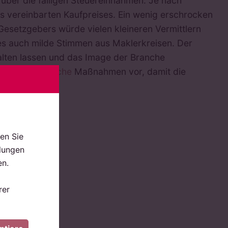
 über die fälligen Steuereinnahmen. Je nach
s vereinbarten Kaufpreises. Ein wenig erschrocken
esetzgebers würde vielen kleineren Vermittlern
 es auch milde Stimmen aus Maklerkreisen. Der
alten lassen und das Image der Branche
k
kartellrechtliche
Maßnahmen vor, damit die
en Sie
llungen
en.
rer