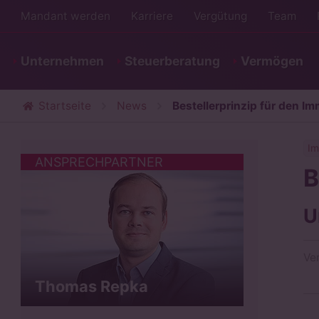
Mandant werden
Karriere
Vergütung
Team
Unternehmen
Steuerberatung
Vermögen
Startseite
News
Bestellerprinzip für den I
Im
ANSPRECHPARTNER
B
U
Ve
Thomas Repka