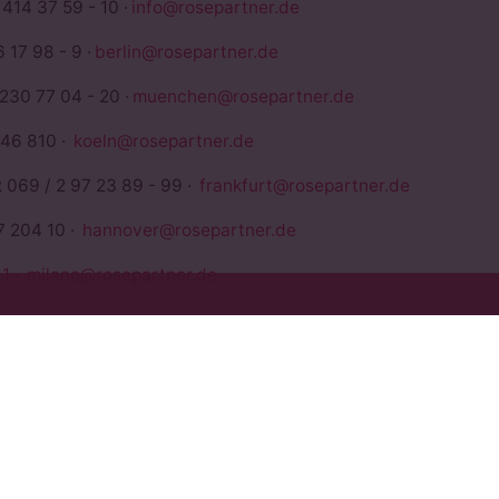
 414 37 59 - 10 ·
info@rosepartner.de
 17 98 - 9 ·
berlin@rosepartner.de
 230 77 04 - 20 ·
muenchen@rosepartner.de
946 810 ·
koeln@rosepartner.de
x 069 / 2 97 23 89 - 99 ·
frankfurt@rosepartner.de
7 204 10 ·
hannover@rosepartner.de
1
·
milano@rosepartner.de
euerberater