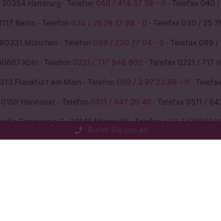
 20354 Hamburg · Telefon
040 / 414 37 59 - 0
· Telefax 040 /
117 Berlin · Telefon
030 / 25 76 17 98 - 0
· Telefax 030 / 25 76
 80331 München · Telefon
089 / 230 77 04 - 0
· Telefax 089 /
50667 Köln · Telefon
0221 / 717 946 800
· Telefax 0221 / 717 
13 Frankfurt am Main · Telefon
069 / 2 97 23 89 - 0
· Telefa
0159 Hannover · Telefon
0511 / 647 20 40
· Telefax 0511 / 64
io Sangiorgio 3 · 20145 Milano (I) · Telefon
+39 347598991
Rufen Sie uns an
1742
Bewertungen auf ProvenExpert.com
ROSE &PARTNER - Rechtsanwälte St