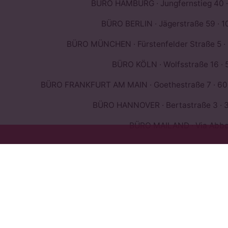
BÜRO HAMBURG · Jungfernstieg 40 ·
BÜRO BERLIN · Jägerstraße 59 · 10
BÜRO MÜNCHEN · Fürstenfelder Straße 5 ·
BÜRO KÖLN · Wolfsstraße 16 · 
BÜRO FRANKFURT AM MAIN · Goethestraße 7 · 603
BÜRO HANNOVER · Bertastraße 3 · 3
BÜRO MAILAND · Via Abbond