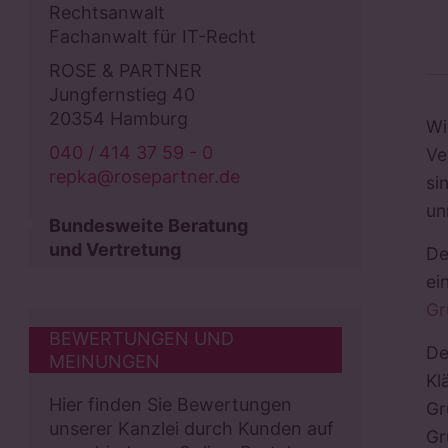
Rechtsanwalt
Fachanwalt für IT-Recht
ROSE & PARTNER
Jungfernstieg 40
20354 Hamburg
Wi
040 / 414 37 59 - 0
Ve
repka@rosepartner.de
si
un
Bundesweite Beratung
und Vertretung
De
ei
Gr
BEWERTUNGEN UND
De
MEINUNGEN
Kl
Hier finden Sie Bewertungen
Gr
unserer Kanzlei durch Kunden auf
Gr