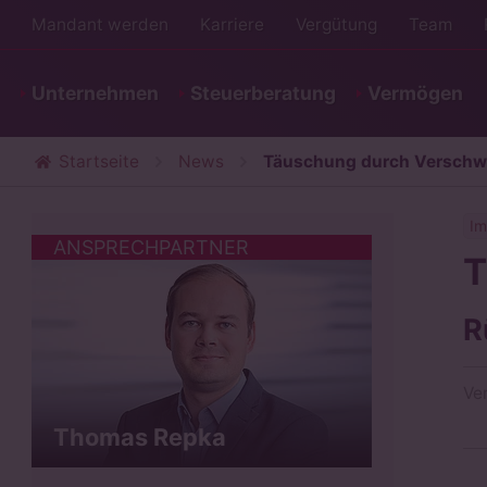
Mandant werden
Karriere
Vergütung
Team
Unternehmen
Steuerberatung
Vermögen
Startseite
News
Täuschung durch Verschwe
Im
ANSPRECHPARTNER
T
R
Ve
Thomas Repka