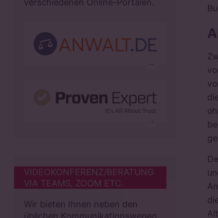
verschiedenen Online-Portalen.
Bu
A
Zw
vo
vo
di
oh
be
ge
De
VIDEOKONFERENZ/BERATUNG
un
VIA TEAMS, ZOOM ETC.
An
di
Wir bieten Ihnen neben den
Al
üblichen Kommunikationswegen