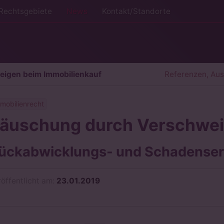
Rechtsgebiete
News
Kontakt/Standorte
igen beim Immobilienkauf
Referenzen, Au
mobilienrecht
äuschung durch Verschwei
ückabwicklungs- und Schadensers
röffentlicht am:
23.01.2019