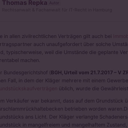
Thomas Repka
Autor
Rechtsanwalt & Fachanwalt für IT-Recht in Hamburg
e in allen zivilrechtlichen Verträgen gilt auch bei
Immob
rtragspartner auch unaufgefordert über solche Umstän
nd, typischerweise, weil die Umstände die geplante 
rentabel machen.
r Bundesgerichtshof (
BGH, Urteil vom 21.7.2017 – V 
nen Fall, in dem der Kläger mehrere mit einem Gewer
undstückskaufverträgen
üblich, wurde die Gewährlei
m Verkäufer war bekannt, dass auf dem Grundstück üb
ärschlammrückhaltebecken betrieben worden waren.
undstücks ans Licht. Der Kläger verlangte Schadeners
undstück in mangelfreiem und mangelhaftem Zustand,