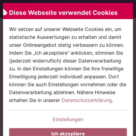
Rose & Partner
Menü
Diese Webseite verwendet Cookies
Startseite
News
Wie man schnell aus dem ungelieb
Wir setzen auf unserer Webseite Cookies ein, um
statistische Auswertungen zu erhalten und damit
Immobilienrecht
unser Onlineangebot stetig verbessern zu können.
Wie man schnell aus dem
Indem Sie „Ich akzeptiere“ anklicken, stimmen Sie
ungeliebten Büromietvertrag
(jederzeit widerruflich) dieser Datenverarbeitung
herauskommt
zu. In den Einstellungen können Sie Ihre freiwillige
Einwilligung jederzeit individuell anpassen. Dort
Vorsicht bei Mietverträgen mit einer
können Sie auch Einstellungen vornehmen oder die
GbR
Datenverarbeitung ablehnen. Nähere Hinweise
erhalten Sie in unserer
Datenschutzerklärung
.
Veröffentlicht am:
15.08.2019
Lesedauer:
3 Minuten
Einstellungen
Thomas Repka
Autor
Ich akzeptiere