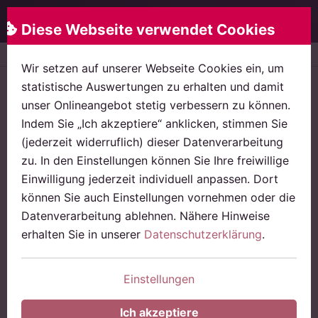
Rose & Partner
Menü
Diese Webseite verwendet Cookies
Startseite
News
Nießbrauch im französischen Rech
Wir setzen auf unserer Webseite Cookies ein, um
statistische Auswertungen zu erhalten und damit
International
unser Onlineangebot stetig verbessern zu können.
Nießbrauch im französischen
Indem Sie „Ich akzeptiere“ anklicken, stimmen Sie
Recht
(jederzeit widerruflich) dieser Datenverarbeitung
zu. In den Einstellungen können Sie Ihre freiwillige
Steuerliche Auswirkungen beachten
Einwilligung jederzeit individuell anpassen. Dort
können Sie auch Einstellungen vornehmen oder die
Veröffentlicht am:
02.12.2021
Datenverarbeitung ablehnen. Nähere Hinweise
Lesedauer:
3 Minuten
erhalten Sie in unserer
Datenschutzerklärung
.
Bernfried Rose, LL.M.
Autor
Einstellungen
Rechtsanwalt und Mediator
Ich akzeptiere