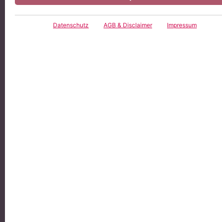
Datenschutz
AGB & Disclaimer
Impressum
ROSE & PARTNER Rechtsanwälte
Autor
Steuerberater
Die Werbung von Rechtsanwälten