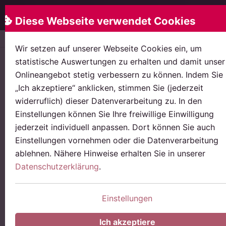
Rose & Partner
Menü
Diese Webseite verwendet Cookies
Startseite
News
Fachanwälte und anwaltliche "Spezi
Wir setzen auf unserer Webseite Cookies ein, um
statistische Auswertungen zu erhalten und damit unser
Gewerblicher Rechtsschutz, Urheberrecht
Onlineangebot stetig verbessern zu können. Indem Sie
Fachanwälte und anwaltliche
„Ich akzeptiere“ anklicken, stimmen Sie (jederzeit
"Spezialisten" bzw. "Experten"
widerruflich) dieser Datenverarbeitung zu. In den
Einstellungen können Sie Ihre freiwillige Einwilligung
Die Werbung von Rechtsanwälten
jederzeit individuell anpassen. Dort können Sie auch
mit ihrer Qualifikation ist nicht immer
Einstellungen vornehmen oder die Datenverarbeitung
nachvollziehbar.
ablehnen. Nähere Hinweise erhalten Sie in unserer
Datenschutzerklärung
.
Veröffentlicht am:
07.11.2016
Lesedauer:
3 Minuten
Einstellungen
Ich akzeptiere