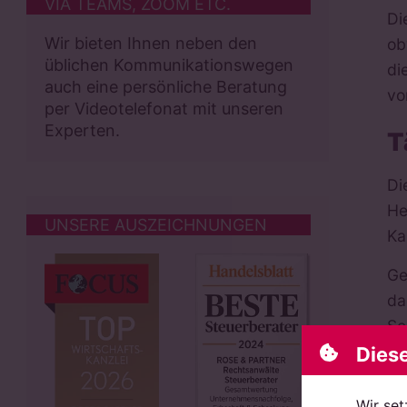
VIA TEAMS, ZOOM ETC.
Di
Wir bieten Ihnen neben den
ob
üblichen Kommunikationswegen
di
auch eine persönliche Beratung
vo
per Videotelefonat mit unseren
Experten.
T
Di
He
UNSERE AUSZEICHNUNGEN
Ka
Ge
da
Se
Dies
B
Wir set