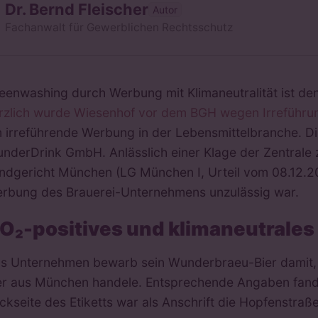
Dr. Bernd Fleischer
Autor
Fachanwalt für Gewerblichen Rechtsschutz
eenwashing durch Werbung mit Klimaneutralität ist de
rzlich wurde Wiesenhof vor dem BGH wegen Irreführung
 irreführende Werbung in der Lebensmittelbranche. D
nderDrink GmbH. Anlässlich einer Klage der Zentrale
ndgericht München (LG München I, Urteil vom 08.12.2
rbung des Brauerei-Unternehmens unzulässig war.
O₂-positives und klimaneutrales
s Unternehmen bewarb sein Wunderbraeu-Bier damit, d
er aus München handele. Entsprechende Angaben fanden
ckseite des Etiketts war als Anschrift die Hopfenstra