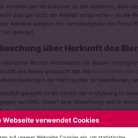
es verleitet den Verbraucher zu der Annahme, dass das
wohl dies gar nicht der Realität entspreche –, so die Ri
eser Adresse lediglich der Verwaltungssitz der Firma 
r Ort gebraut.
äuschung über Herkunft des Bie
e Münchner Richter entschieden vor diesem Hintergru
rkunft des Bieres getäuscht hat. Als
irreführende Wer
ufentscheidungen der Verbraucher zu beeinflussen, und
setzlich geregelt ist ein Verbot der Irreführung im 
gegen verstößt, riskiert eine Abmahnung und im wors
lbstverständlich muss die unzulässige Werbung so ode
e Webseite verwendet Cookies
GH: Irreführende Angaben auf de
zen auf unserer Webseite Cookies ein, um statistische