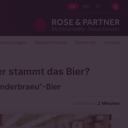
Sei
DE
EN
IT
Ros
szeichnungen
Medien/Presse
Darum wir
Kanzlei
r stammt das Bier?
nderbraeu“-Bier
Lesedauer:
2 Minuten