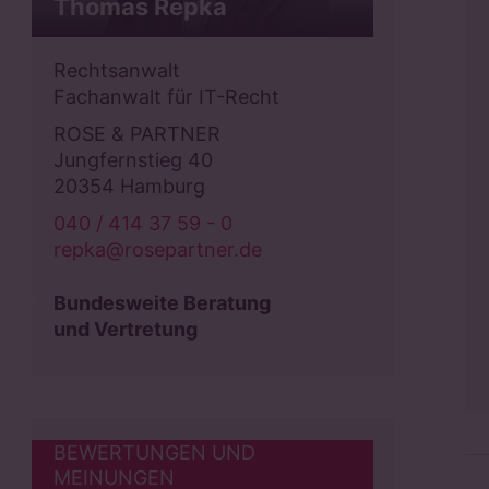
Dr. Bernd Fleischer
Thomas Repka
Rechtsanwalt
Rechtsanwalt
Fachanwalt für Gewerblichen
Fachanwalt für IT-Recht
Rechtsschutz
ROSE & PARTNER
ROSE & PARTNER
Jungfernstieg 40
Jungfernstieg 40
20354 Hamburg
20354 Hamburg
040 / 414 37 59 - 0
040 / 414 37 59 - 0
repka@rosepartner.de
fleischer@rosepartner.de
Bundesweite Beratung
Bundesweite Beratung
und Vertretung
und Vertretung
BEWERTUNGEN UND
MEINUNGEN