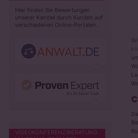
Hier finden Sie Bewertungen
unserer Kanzlei durch Kunden auf
verschiedenen Online-Portalen.
Gr
kü
um
Wu
La
We
C
Da
Bi
Rü
VIDEOKONFERENZ/BERATUNG