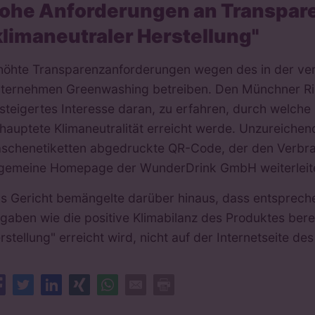
ohe Anforderungen an Transpar
klimaneutraler Herstellung"
höhte Transparenzanforderungen wegen des in der ve
ternehmen Greenwashing betreiben. Den Münchner Ric
steigertes Interesse daran, zu erfahren, durch welc
hauptete Klimaneutralität erreicht werde. Unzureichend
aschenetiketten abgedruckte QR-Code, der den Verbra
lgemeine Homepage der WunderDrink GmbH weiterleit
s Gericht bemängelte darüber hinaus, dass entspreche
gaben wie die positive Klimabilanz des Produktes bere
rstellung" erreicht wird, nicht auf der Internetseite d
Facebook
Twitter
LinkedIn
XING
Whatsapp
E-Mail
Drucken