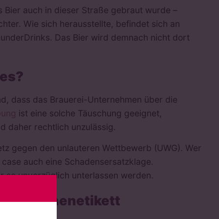
 Bier auch in dieser Straße gebraut wurde –
chter. Wie sich herausstellte, befindet sich an
WunderDrinks. Das Bier wird demnach nicht dort
res?
nd, dass das Brauerei-Unternehmen über die
bung
ist eine solche Täuschung geeignet,
 daher rechtlich unzulässig.
Gesetz gegen den unlauteren Wettbewerb (UWG). Wer
t case auch eine Schadensersatzklage.
r so unverzüglich unterlassen werden.
m Flaschenetikett