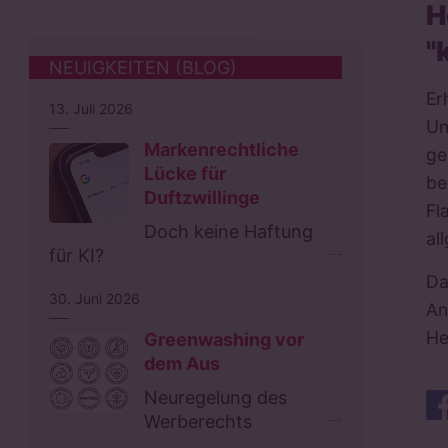
H
"
NEUIGKEITEN (BLOG)
Er
13. Juli 2026
Un
Markenrechtliche
ge
Lücke für
be
Duftzwillinge
Fl
Doch keine Haftung
al
für KI?
Da
30. Juni 2026
An
He
Greenwashing vor
dem Aus
Neuregelung des
Werberechts