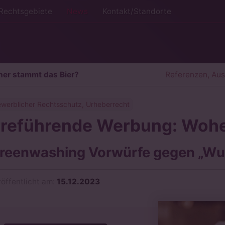
Rechtsgebiete
News
Kontakt/Standorte
her stammt das Bier?
Referenzen, Au
werblicher Rechtsschutz, Urheberrecht
rreführende Werbung: Wohe
reenwashing Vorwürfe gegen „Wu
röffentlicht am:
15.12.2023