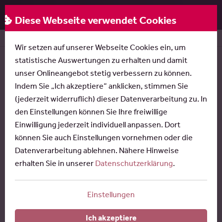
Rose & Partner
Menü
Diese Webseite verwendet Cookies
Startseite
News
Kein Kündigungsschutz mehr für Topv
Wir setzen auf unserer Webseite Cookies ein, um
statistische Auswertungen zu erhalten und damit
Arbeitsrecht
unser Onlineangebot stetig verbessern zu können.
Kein Kündigungsschutz mehr für
Indem Sie „Ich akzeptiere“ anklicken, stimmen Sie
Topverdiener
(jederzeit widerruflich) dieser Datenverarbeitung zu. In
den Einstellungen können Sie Ihre freiwillige
Reform der Bundesregierung verkündet
Einwilligung jederzeit individuell anpassen. Dort
können Sie auch Einstellungen vornehmen oder die
Veröffentlicht am:
03.07.2026
Datenverarbeitung ablehnen. Nähere Hinweise
Lesedauer:
3 Minuten
erhalten Sie in unserer
Datenschutzerklärung
.
Einstellungen
DAS WICHTIGSTE IN KÜRZE
Ich akzeptiere