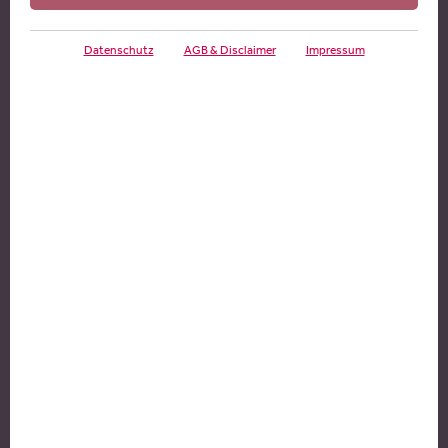
Datenschutz
AGB & Disclaimer
Impressum
Ab 2027 sollen Topverdiener keinen
Kündigungsschutz mehr haben. Stattdessen soll
ihre Abfindung steuerbegünstigt sein. Anwaltliche
Einschätzung der Reformvorschläge.
Autor