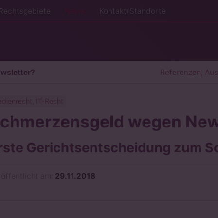
Rechtsgebiete
News
Kontakt/Standorte
wsletter?
Referenzen, Au
dienrecht, IT-Recht
chmerzensgeld wegen New
rste Gerichtsentscheidung zum 
röffentlicht am:
29.11.2018