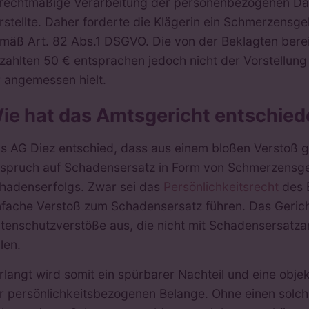
rechtmäßige Verarbeitung der personenbezogenen Da
rstellte. Daher forderte die Klägerin ein Schmerzensge
mäß Art. 82 Abs.1 DSGVO. Die von der Beklagten bereits
zahlten 50 € entsprachen jedoch nicht der Vorstellung
r angemessen hielt.
ie hat das Amtsgericht entschie
s AG Diez entschied, dass aus einem bloßen Verstoß 
spruch auf Schadensersatz in Form von Schmerzensgel
hadenserfolgs. Zwar sei das
Persönlichkeitsrecht
des 
nfache Verstoß zum Schadensersatz führen. Das Gerich
tenschutzverstöße aus, die nicht mit Schadensersatza
llen.
rlangt wird somit ein spürbarer Nachteil und eine obje
r persönlichkeitsbezogenen Belange. Ohne einen solc