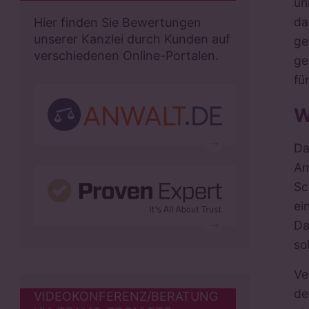
un
da
Hier finden Sie Bewertungen
unserer Kanzlei durch Kunden auf
ge
verschiedenen Online-Portalen.
ge
fü
W
Da
An
Sc
ei
Da
so
Ve
de
VIDEOKONFERENZ/BERATUNG