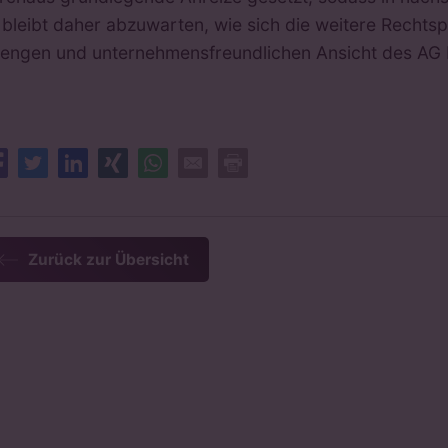
 bleibt daher abzuwarten, wie sich die weitere Rechts
rengen und unternehmensfreundlichen Ansicht des AG D
Facebook
Twitter
LinkedIn
XING
Whatsapp
E-Mail
Drucken
Zurück zur Übersicht