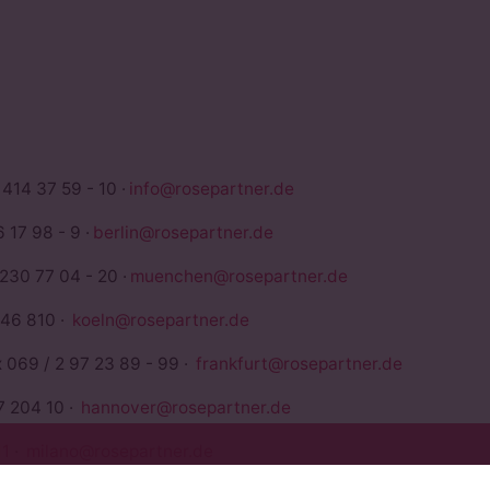
TNER
 414 37 59 - 10 ·
info@rosepartner.de
 17 98 - 9 ·
berlin@rosepartner.de
 230 77 04 - 20 ·
muenchen@rosepartner.de
946 810 ·
koeln@rosepartner.de
x 069 / 2 97 23 89 - 99 ·
frankfurt@rosepartner.de
7 204 10 ·
hannover@rosepartner.de
1
·
milano@rosepartner.de