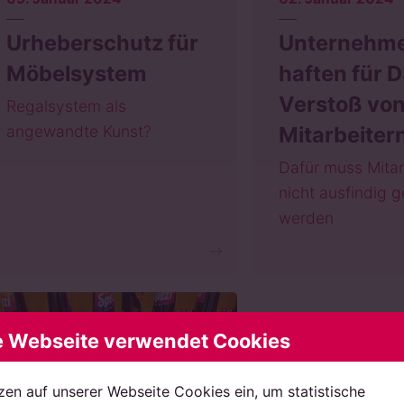
Urheberschutz für
Unternehm
Möbelsystem
haften für
Verstoß vo
Regalsystem als
angewandte Kunst?
Mitarbeiter
Dafür muss Mitar
nicht ausfindig 
werden
e Webseite verwendet Cookies
zen auf unserer Webseite Cookies ein, um statistische