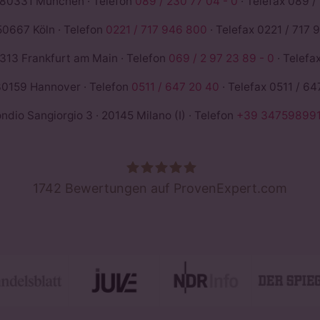
 80331 München · Telefon
089 / 230 77 04 - 0
· Telefax 089 /
50667 Köln · Telefon
0221 / 717 946 800
· Telefax 0221 / 717 
13 Frankfurt am Main · Telefon
069 / 2 97 23 89 - 0
· Telefa
0159 Hannover · Telefon
0511 / 647 20 40
· Telefax 0511 / 64
io Sangiorgio 3 · 20145 Milano (I) · Telefon
+39 347598991
1742
Bewertungen auf ProvenExpert.com
ROSE &PARTNER - Rechtsanwälte St