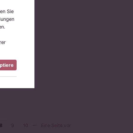
en Sie
llungen
en.
rer
ptiere
…
8
9
10
Eine Seite vor