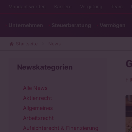
Mandant werden
Karriere
Vergütung
Team
Unternehmen
Steuerberatung
Vermögen
Startseite
News
G
Newskategorien
Fi
Alle News
Aktienrecht
Allgemeines
Arbeitsrecht
Aufsichtsrecht & Finanzierung