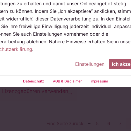
ungen zu erhalten und damit unser Onlineangebot stetig
ern zu können. Indem Sie „Ich akzeptiere“ anklicken, stimm
eit widerruflich) dieser Datenverarbeitung zu. In den Einste
18. Dezember 2023
Sie Ihre freiwillige Einwilligung jederzeit individuell anpass
Riegele gibt sich im
önnen Sie auch Einstellungen vornehmen oder die
rarbeitung ablehnen. Nähere Hinweise erhalten Sie in unse
Spezi-
chutzerklärung
.
Markenrechtsstreit
geschlagen
Einstellungen
Ich akze
Paulaner darf „Spezi“
Datenschutz
AGB & Disclaimer
Impressum
weiter ohne
Lizenzgebühren verwenden
…
Eine Seite zurück
5
6
7