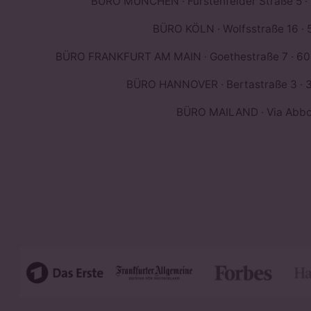
BÜRO MÜNCHEN · Fürstenfelder Straße 5 ·
BÜRO KÖLN · Wolfsstraße 16 · 
BÜRO FRANKFURT AM MAIN · Goethestraße 7 · 603
BÜRO HANNOVER · Bertastraße 3 · 3
BÜRO MAILAND · Via Abbond