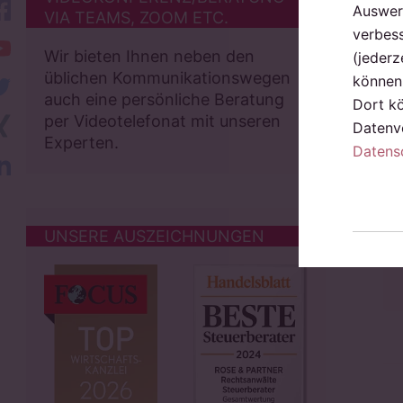
facebook
Auswert
VIA TEAMS, ZOOM ETC.
verbess
YouTube
Wir bieten Ihnen neben den
(jederz
üblichen Kommunikationswegen
können 
twitter
auch eine persönliche Beratung
Dort k
Xing
per Videotelefonat mit unseren
Datenve
Experten.
Datens
LinkedIn
UNSERE AUSZEICHNUNGEN