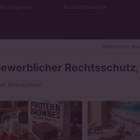
Rechtsgebiete
News
Kontakt/Standorte
Referenzen, Au
ewerblicher Rechtsschutz,
lter zurücksetzen.