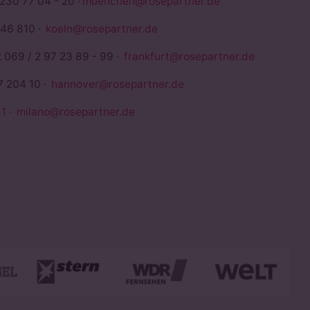
 230 77 04 - 20 ·
muenchen@rosepartner.de
946 810 ·
koeln@rosepartner.de
x 069 / 2 97 23 89 - 99 ·
frankfurt@rosepartner.de
7 204 10 ·
hannover@rosepartner.de
1
·
milano@rosepartner.de
euerberater
P