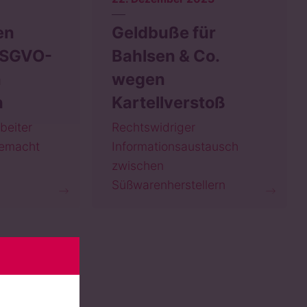
en
Geldbuße für
 DSGVO-
Bahlsen & Co.
n
wegen
n
Kartellverstoß
beiter
Rechtswidriger
gemacht
Informationsaustausch
zwischen
Süßwarenherstellern