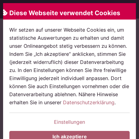
Rose & Partner
Menü
Diese Webseite verwendet Cookies
Startseite
News
Wir setzen auf unserer Webseite Cookies ein, um
statistische Auswertungen zu erhalten und damit
Handels- und Vertriebsrecht
unser Onlineangebot stetig verbessern zu können.
Indem Sie „Ich akzeptiere“ anklicken, stimmen Sie
Filter zurücksetzen.
(jederzeit widerruflich) dieser Datenverarbeitung
zu. In den Einstellungen können Sie Ihre freiwillige
21. Januar 2019
Einwilligung jederzeit individuell anpassen. Dort
können Sie auch Einstellungen vornehmen oder die
Die Freiheit im e-Commerce
Datenverarbeitung ablehnen. Nähere Hinweise
Apotheker darf Medikamente über Amazon
erhalten Sie in unserer
Datenschutzerklärung
.
vertreiben
Einstellungen
Ich akzeptiere
19. Dezember 2018