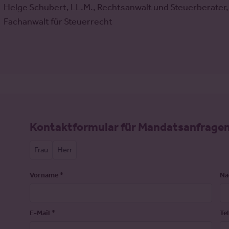
Helge Schubert, LL.M., Rechtsanwalt und Steuerberater,
Fachanwalt für Steuerrecht
Formular -
Kontaktformular für Mandatsanfrage
Kontaktformular
Frau
Herr
Vorname
*
Na
E-Mail
*
Te