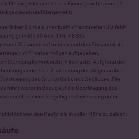
es Schleswig-Holsteinischen Finanzgerichts vom 17.
ückgewiesen und klargestellt:
uerlicher Sicht als unentgeltlich anzusehen. Es fehlt
assung gemäß § 20 Abs. 1 Nr. 7 EStG.
s- und Zinsanteil aufzuteilen und den Zinsanteil als
ußerungen im Privatvermögen aufgegeben.
en Stundung kommt nicht in Betracht. Aufgrund der
 schenkungsteuerbare Zuwendung der Kläger an ihre
die Übertragung des Grundstücks und Gebäudes. Die
s führt weder in Bezug auf die Übertragung des
sverzicht zu einer freigebigen Zuwendung unter
rpflichtet war, den Kaufpreis in voller Höhe zu zahlen.
käufe