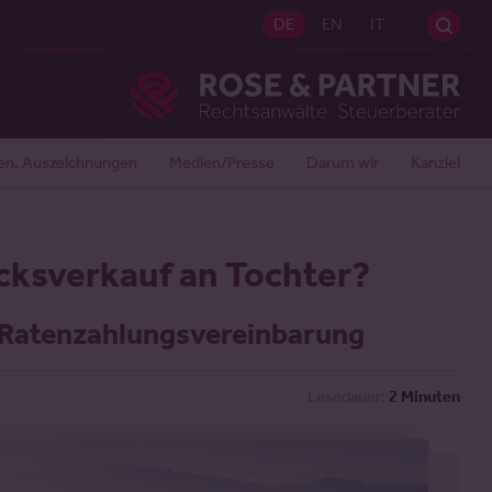
Sei
DE
EN
IT
Ros
en, Auszeichnungen
Medien/Presse
Darum wir
Kanzlei
ksverkauf an Tochter?
 Ratenzahlungsvereinbarung
Lesedauer:
2 Minuten