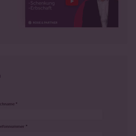
n
chname
*
lefonnummer
*