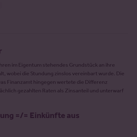
r
 Jahren im Eigentum stehendes Grundstück an ihre
lt, wobei die Stundung zinslos vereinbart wurde. Die
 Das Finanzamt hingegen wertete die Differenz
hlich gezahlten Raten als Zinsanteil und unterwarf
ung =/= Einkünfte aus