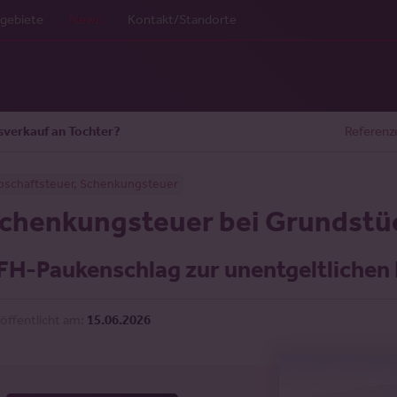
gebiete
News
Kontakt/Standorte
sverkauf an Tochter?
Referenz
bschaftsteuer, Schenkungsteuer
chenkungsteuer bei Grundstüc
FH-Paukenschlag zur unentgeltlichen
öffentlicht am:
15.06.2026