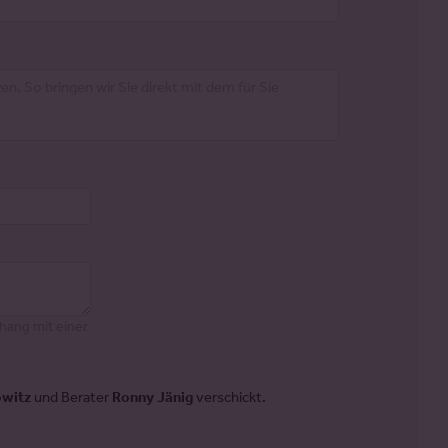
hang mit einer
owitz
und Berater
Ronny Jänig
verschickt.