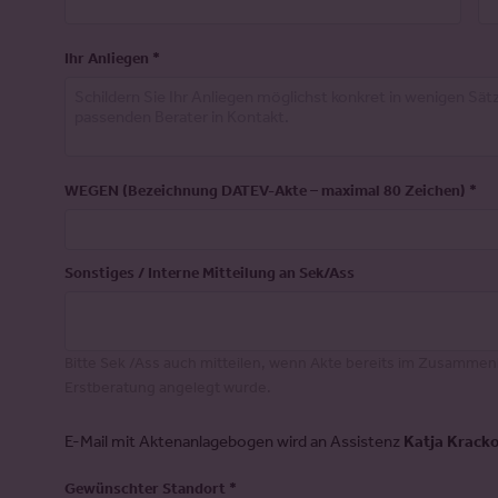
Ihr Anliegen
*
WEGEN (Bezeichnung DATEV-Akte – maximal 80 Zeichen)
*
Sonstiges / Interne Mitteilung an Sek/Ass
Bitte Sek /Ass auch mitteilen, wenn Akte bereits im Zusammen
Erstberatung angelegt wurde.
E-Mail mit Aktenanlagebogen wird an Assistenz
Katja Krack
Gewünschter Standort
*