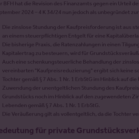
r BFH hat die Revision des Finanzamts gegen ein Urteil d
ptember 2024 – 4 K 34/24 nun jedoch als unbegründet zur
Die zinslose Stundung der Kaufpreisforderung ist aus ste
an einem steuerpflichtigen Entgelt für eine Kapitalüberl
Die bisherige Praxis, die Ratenzahlungen in einen Tilgung
Kapitalertrag zu besteuern, wird für Grundstücksverä
Auch eine schenkungsteuerliche Behandlung der zinslos
vereinbarten "Kaufpreisreduzierung" ergibt sich keine
Tochter gemäß § 7 Abs. 1 Nr. 1 ErbStG im Hinblick auf 
Zuwendung der unentgeltlichen Stundung des Kaufpreise
Grundstücks noch im Hinblick auf den zugewendeten Zin
Lebenden gemäß § 7 Abs. 1 Nr. 1 ErbStG.
Die Veräußerung gilt als vollentgeltlich, da die Tochter ve
edeutung für private Grundstücksver