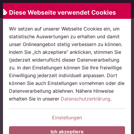
Rose & Partner
Menü
Diese Webseite verwendet Cookies
Startseite
News
Frisör frisiert Facebook
Wir setzen auf unserer Webseite Cookies ein, um
statistische Auswertungen zu erhalten und damit
Medienrecht, IT-Recht
unser Onlineangebot stetig verbessern zu können.
Frisör frisiert Facebook
Indem Sie „Ich akzeptiere“ anklicken, stimmen Sie
(jederzeit widerruflich) dieser Datenverarbeitung
Ungewolltes Profil verstößt gegen
zu. In den Einstellungen können Sie Ihre freiwillige
das Persönlichkeitsrecht von
Einwilligung jederzeit individuell anpassen. Dort
Unternehmen
können Sie auch Einstellungen vornehmen oder die
Datenverarbeitung ablehnen. Nähere Hinweise
Veröffentlicht am:
21.11.2018
erhalten Sie in unserer
Datenschutzerklärung
.
Lesedauer:
2 Minuten
Einstellungen
Ich akzeptiere