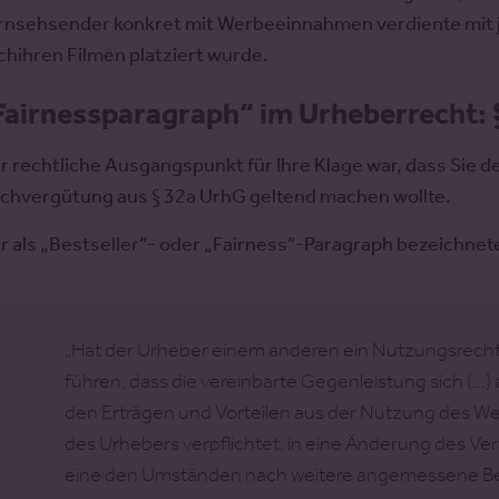
rnsehsender konkret mit Werbeeinnahmen verdiente mit j
ch
ihren Filmen platziert wurde.
Fairnessparagraph“ im Urheberrecht: 
r rechtliche Ausgangspunkt für Ihre Klage war, dass Sie
chvergütung aus § 32a UrhG geltend machen wollte.
r als „Bestseller“- oder „Fairness“-Paragraph bezeichnet
„Hat der Urheber einem anderen ein Nutzungsrecht
führen, dass die vereinbarte Gegenleistung sich (…) 
den Erträgen und Vorteilen aus der Nutzung des Wer
des Urhebers verpflichtet, in eine Änderung des Ver
eine den Umständen nach weitere angemessene Bete