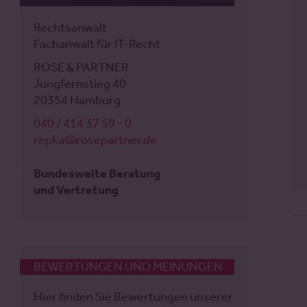
Rechtsanwalt
Rechtsanwalt
Fachanwalt für Gewerblichen
Fachanwalt für IT-Recht
Rechtsschutz
ROSE & PARTNER
ROSE & PARTNER
Jungfernstieg 40
Jungfernstieg 40
20354 Hamburg
20354 Hamburg
040 / 414 37 59 - 0
040 / 414 37 59 - 0
repka@rosepartner.de
fleischer@rosepartner.de
Bundesweite Beratung
Bundesweite Beratung
und Vertretung
und Vertretung
BEWERTUNGEN UND MEINUNGEN
Hier finden Sie Bewertungen unserer