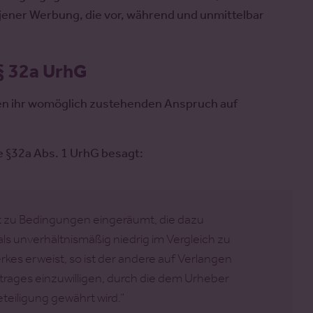
ener Werbung, die vor, während und unmittelbar
§ 32a UrhG
 den ihr womöglich zustehenden Anspruch auf
e §32a Abs. 1 UrhG besagt:
 zu Bedingungen eingeräumt, die dazu
als unverhältnismäßig niedrig im Vergleich zu
kes erweist, so ist der andere auf Verlangen
trages einzuwilligen, durch die dem Urheber
iligung gewährt wird.“