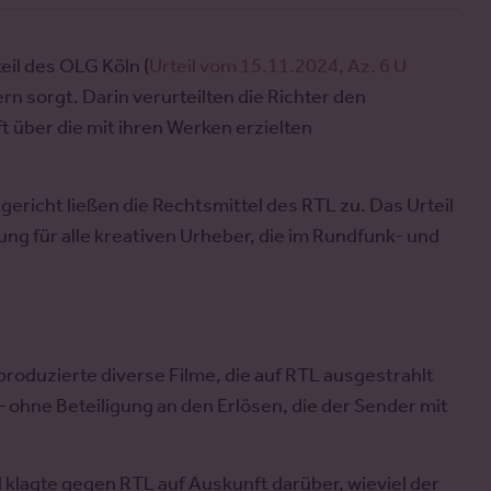
eil des OLG Köln (
Urteil vom 15.11.2024, Az. 6 U
rn sorgt. Darin verurteilten die Richter den
 über die mit ihren Werken erzielten
icht ließen die Rechtsmittel des RTL zu. Das Urteil
ung für alle kreativen Urheber, die im Rundfunk- und
roduzierte diverse Filme, die auf RTL ausgestrahlt
 – ohne Beteiligung an den Erlösen, die der Sender mit
d klagte gegen RTL auf Auskunft darüber, wieviel der