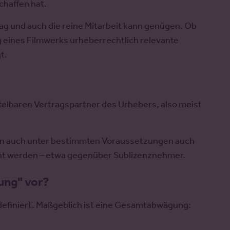
chaffen hat.
ag und auch die reine Mitarbeit kann genügen. Ob
 eines Filmwerks urheberrechtlich relevante
gt.
telbaren Vertragspartner des Urhebers, also meist
n auch unter bestimmten Voraussetzungen auch
ht werden – etwa gegenüber Sublizenznehmer.
ung" vor?
definiert. Maßgeblich ist eine Gesamtabwägung: