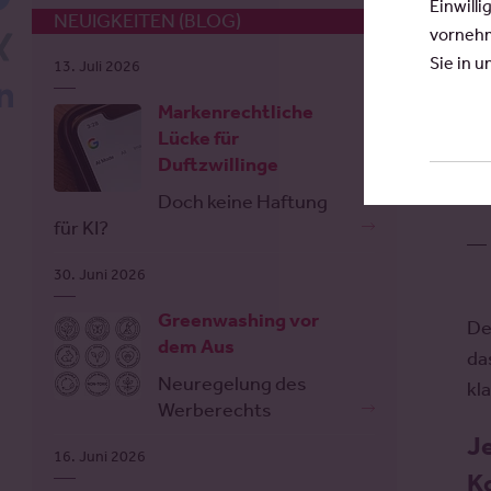
Einwilli
NEUIGKEITEN (BLOG)
RT
vornehm
Xing
Sie in 
13. Juli 2026
Da
LinkedIn
Markenrechtliche
Lücke für
Duftzwillinge
Doch keine Haftung
für KI?
30. Juni 2026
Greenwashing vor
De
dem Aus
da
Neuregelung des
kl
Werberechts
J
16. Juni 2026
K