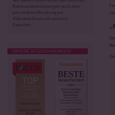
Wir bieten Ihnen neben den üblichen
Fe
Kommunikationswegen auch eine
persönliche Beratung per
na
Videotelefonat mit unseren
Experten.
„
De
Na
UNSERE AUSZEICHNUNGEN
De