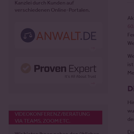
Kanzlei durch Kunden auf
verschiedenen Online-Portalen.
Ak
60
Fe
We
We
is
Me
D
Hi
wu
VIDEOKONFERENZ/BERATUNG
de
VIA TEAMS, ZOOM ETC.
Di