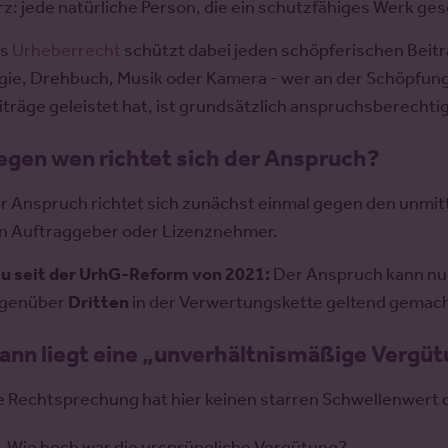
rz: jede natürliche Person, die ein schutzfähiges Werk ges
as
Urheberrecht
schützt dabei jeden schöpferischen Beitr
gie, Drehbuch, Musik oder Kamera - wer an der Schöpfung
iträge geleistet hat, ist grundsätzlich anspruchsberechti
egen wen richtet sich der Anspruch?
r Anspruch richtet sich zunächst einmal gegen den unmit
n Auftraggeber oder Lizenznehmer.
u seit der UrhG-Reform von 2021:
Der Anspruch kann nu
genüber
Dritten
in der Verwertungskette geltend gemac
ann liegt eine „unverhältnismäßige Vergüt
e Rechtsprechung hat hier keinen starren Schwellenwert 
Wie hoch war die ursprüngliche Vergütung?