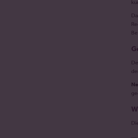
ku
D
Re
Be
G
De
de
Ne
ge
W
Di