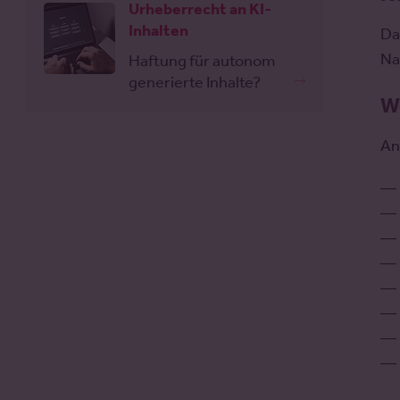
Urheberrecht an KI-
Inhalten
Da
Na
Haftung für autonom
generierte Inhalte?
We
An