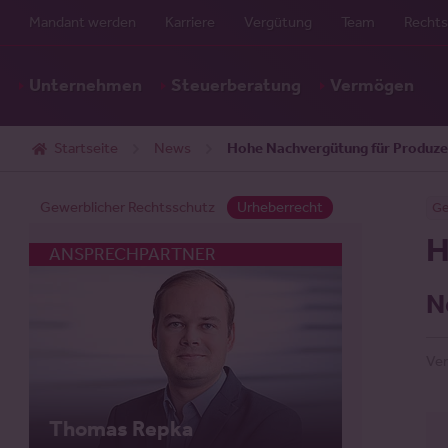
Mandant werden
Karriere
Vergütung
Team
Rechts
Unternehmen
Steuerberatung
Vermögen
Startseite
News
Hohe Nachvergütung für Produze
Gewerblicher Rechtsschutz
Urheberrecht
Ge
H
ANSPRECHPARTNER
ANSPRECHPARTNER
N
Ver
Dr. Bernd Fleischer
Thomas Repka