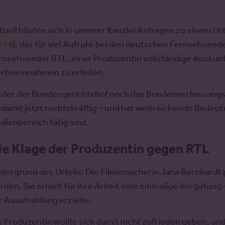
tuell häufen sich in unserer Kanzlei Anfragen zu einem Urt
/24
), das für viel Aufruhr bei den deutschen Fernsehsende
rnsehsender RTL, einer Produzentin vollständige Auskunft
rbeeinnahmen zu erteilen.
der der Bundesgerichtshof noch das Bundesverfassungsger
t damit jetzt rechtskräftig – und hat weitreichende Bedeut
dienbereich tätig sind.
ie Klage der Produzentin gegen RTL
ntergrund des Urteils: Die Filmemacherin Jana Bernhardt p
rden. Sie erhielt für ihre Arbeit eine einmalige Vergütung
r Ausstrahlung erzielte.
e Produzentin wollte sich damit nicht zufrieden geben, un