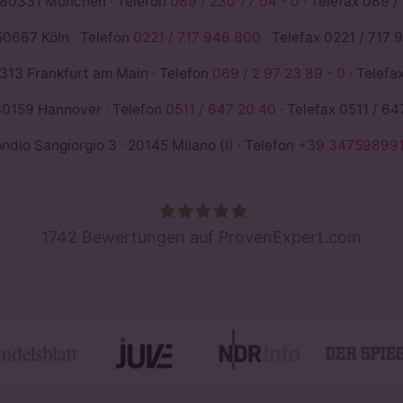
 80331 München · Telefon
089 / 230 77 04 - 0
· Telefax 089 /
50667 Köln · Telefon
0221 / 717 946 800
· Telefax 0221 / 717 
13 Frankfurt am Main · Telefon
069 / 2 97 23 89 - 0
· Telefa
0159 Hannover · Telefon
0511 / 647 20 40
· Telefax 0511 / 64
io Sangiorgio 3 · 20145 Milano (I) · Telefon
+39 347598991
1742
Bewertungen auf ProvenExpert.com
ROSE &PARTNER - Rechtsanwälte St