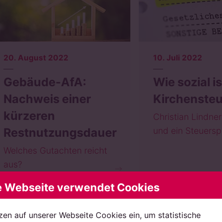
20. August 2022
10. Juli 2022
Gebäude-AfA:
Wie sozial is
Nachweis einer
Kirchenste
kürzeren
Christian Lindne
Restnutzungsdauer
und ein Steuersp
Welches Gutachten reicht
aus?
e Webseite verwendet Cookies
zen auf unserer Webseite Cookies ein, um statistische