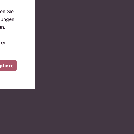
en Sie
llungen
en.
rer
ptiere