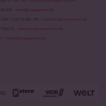
 230 77 04 - 20 ·
muenchen@rosepartner.de
946 810 ·
koeln@rosepartner.de
x 069 / 2 97 23 89 - 99 ·
frankfurt@rosepartner.de
7 204 10 ·
hannover@rosepartner.de
1
·
milano@rosepartner.de
euerberater
P