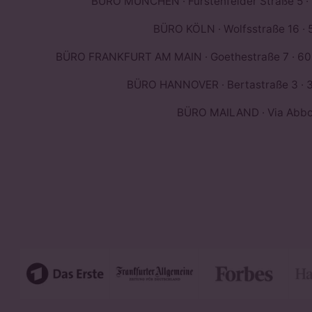
BÜRO MÜNCHEN · Fürstenfelder Straße 5 ·
BÜRO KÖLN · Wolfsstraße 16 · 
BÜRO FRANKFURT AM MAIN · Goethestraße 7 · 603
BÜRO HANNOVER · Bertastraße 3 · 3
BÜRO MAILAND · Via Abbond