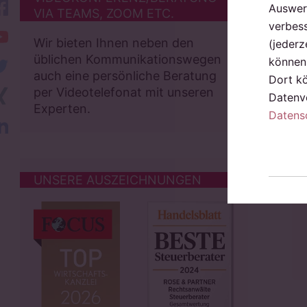
facebook
Auswert
VIA TEAMS, ZOOM ETC.
verbess
YouTube
Wir bieten Ihnen neben den
(jederz
üblichen Kommunikationswegen
können 
twitter
auch eine persönliche Beratung
Dort k
Xing
per Videotelefonat mit unseren
Datenve
Experten.
Datens
LinkedIn
UNSERE AUSZEICHNUNGEN