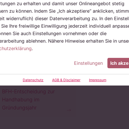
ungen zu erhalten und damit unser Onlineangebot stetig
ern zu können. Indem Sie „Ich akzeptiere“ anklicken, stimm
eit widerruflich) dieser Datenverarbeitung zu. In den Einste
Sie Ihre freiwillige Einwilligung jederzeit individuell anpass
önnen Sie auch Einstellungen vornehmen oder die
25. April 2022
rarbeitung ablehnen. Nähere Hinweise erhalten Sie in unse
chutzerklärung
.
Erweiterte
Gewerbesteuerkürzung
Einstellungen
Ich akze
von
Grundstücksunternehmen
Datenschutz
AGB & Disclaimer
Impressum
BFH-Entscheidung zur
Handhabung im
Gründungsjahr