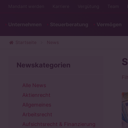
Mandant werden
Karriere
Vergütung
Team
Unternehmen
Steuerberatung
Vermögen
Startseite
News
S
Newskategorien
Fi
Alle News
Aktienrecht
Allgemeines
Arbeitsrecht
Aufsichtsrecht & Finanzierung