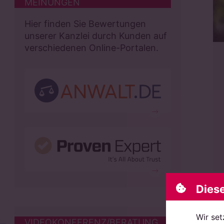
MEINUNGEN
Hier finden Sie Bewertungen
unserer Kanzlei durch Kunden auf
verschiedenen Online-Portalen.
Dies
Wir set
VIDEOKONFERENZ/BERATUNG