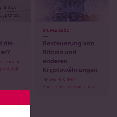
04. Mai 2022
t die
Besteuerung von
uer?
Bitcoin und
anderen
rs Trauung
armodell
Kryptowährungen
Neues aus dem
Bundesfinanzministerium