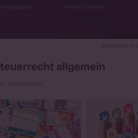
Rechtsgebiete
News
Kontakt/Standorte
Referenzen, Au
teuerrecht allgemein
lter zurücksetzen.