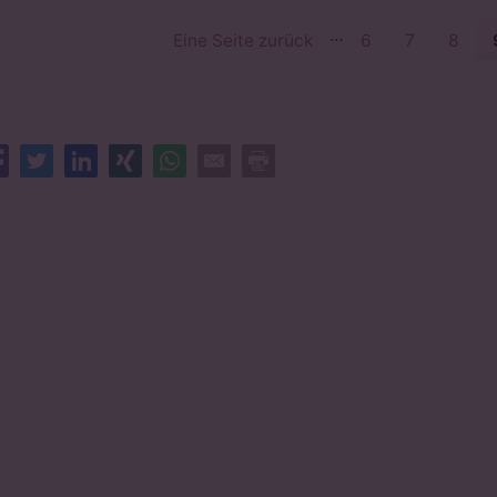
…
Eine Seite zurück
6
7
8
Facebook
Twitter
LinkedIn
XING
Whatsapp
E-Mail
Drucken