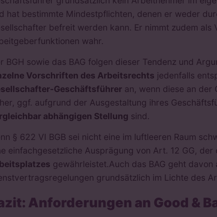
schäftsführer grundsätzlich kein Arbeitnehmer im eige
d hat bestimmte Mindestpflichten, denen er weder dur
sellschafter befreit werden kann. Er nimmt zudem als 
beitgeberfunktionen wahr.
r BGH sowie das BAG folgen dieser Tendenz und Argu
nzelne Vorschriften des Arbeitsrechts
jedenfalls ent
sellschafter-Geschäftsführer
an, wenn diese an der 
her, ggf. aufgrund der Ausgestaltung ihres Geschäftsf
rgleichbar abhängigen Stellung
sind.
nn § 622 VI BGB sei nicht eine im luftleeren Raum sc
ne einfachgesetzliche Ausprägung von Art. 12 GG, der
beitsplatzes
gewährleistet.
Auch das BAG geht davon 
enstvertragsregelungen grundsätzlich im Lichte des Ar
azit: Anforderungen an Good & B