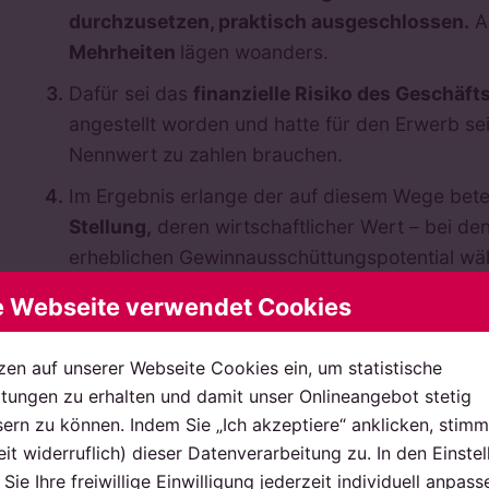
durchzusetzen, praktisch ausgeschlossen.
A
Mehrheiten
lägen woanders.
Dafür sei das
finanzielle Risiko des Geschäft
angestellt worden und hatte für den Erwerb se
Nennwert zu zahlen brauchen.
Im Ergebnis erlange der auf diesem Wege bete
Stellung,
deren wirtschaftlicher Wert – bei d
erheblichen Gewinnausschüttungspotential wä
organschaftlichen und dienstvertraglichen Bind
e Webseite verwendet Cookies
zen auf unserer Webseite Cookies ein, um statistische
 die Regelung also gegen das Hinauskündigungsverbot v
ungen zu erhalten und damit unser Onlineangebot stetig
troffenen und seinen
Mitwirkungsmöglichkeiten
im U
ern zu können. Indem Sie „Ich akzeptiere“ anklicken, stimm
ch in
VC-Beteiligungsverträgen
solchen Regelungen geg
eit widerruflich) dieser Datenverarbeitung zu. In den Einste
lcher Klauseln unter Zugrundelegung dieser Kriterien 
Sie Ihre freiwillige Einwilligung jederzeit individuell anpass