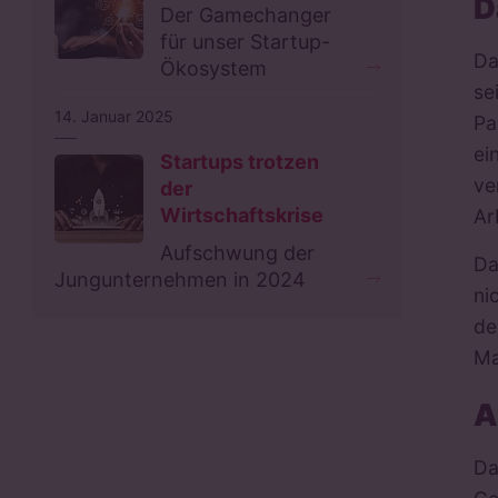
D
Der Gamechanger
für unser Startup-
Da
Ökosystem
se
14. Januar 2025
Pa
ei
Startups trotzen
ve
der
Wirtschaftskrise
Ar
Aufschwung der
Da
Jungunternehmen in 2024
ni
d
Ma
A
Da