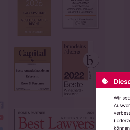
Dies
Wir set
Ob
facebook
Auswert
Be
verbess
YouTube
si
(jederz
so
können 
twitter