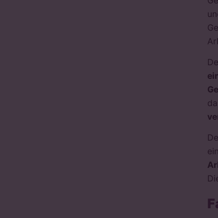
Ge
un
Ge
Ar
De
ei
Ge
da
ve
De
ei
Ar
Di
F