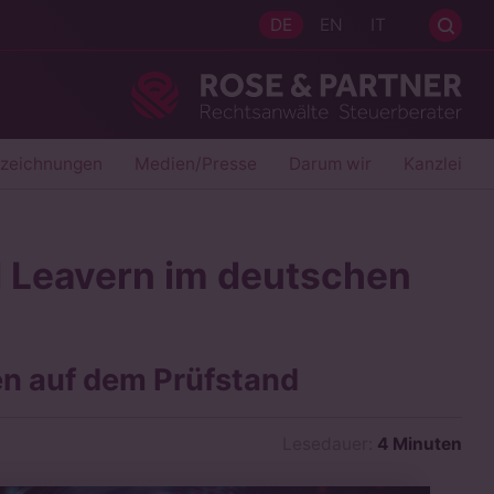
Sei
DE
EN
IT
Ros
szeichnungen
Medien/Presse
Darum wir
Kanzlei
 Leavern im deutschen
en auf dem Prüfstand
Lesedauer:
4 Minuten