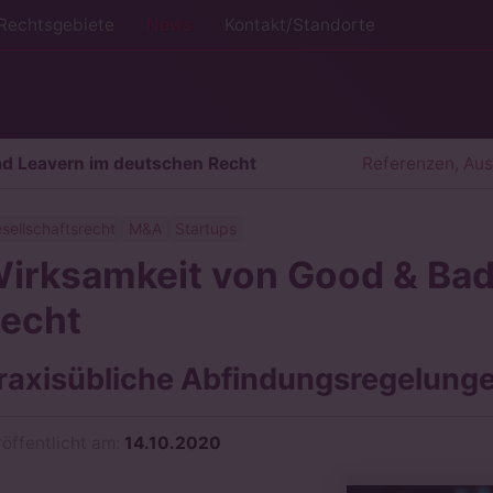
Rechtsgebiete
News
Kontakt/Standorte
ad Leavern im deutschen Recht
Referenzen, Au
sellschaftsrecht
M&A
Startups
irksamkeit von Good & Bad
echt
raxisübliche Abfindungsregelung
röffentlicht am:
14.10.2020