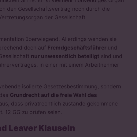
ntlichen Sinne. Er ist vielmehr notwendiges Organ
ch den Gesellschaftsvertrag noch durch die
Vertretungsorgan der Gesellschaft
mentation überwiegend. Allerdings wenden sie
sprechend doch auf
Fremdgeschäftsführer
und
Gesellschaft
nur unwesentlich beteiligt
sind und
ührervertrages, in einer mit einem Arbeitnehmer
hwebende isolierte Gesetzesbestimmung, sondern
 das
Grundrecht auf die freie Wahl des
aus, dass privatrechtlich zustande gekommene
t. 12 GG zu prüfen seien.
ad Leaver Klauseln