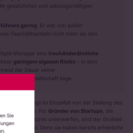
lle gesetzlichen und satzungsmäßigen
sführers gering
. Er war von außen
ines Geschäftsanteils nicht mehr als den
iligte Manager eine
treuhänderähnliche
enkbar
geringem eigenen Risiko
- in dem
hrend der Dauer seiner
ung an die Gesellschaft liege.
erstößt, hängt im Einzelfall von der Stellung des
nternehmen ab. Für
Gründer von Startups
, die
en Sie
enüber Investoren unterwerfen, sind der Großteil
llungen
indes unwirksam. Denn sie haben bereits erhebliche
en.