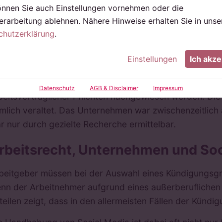
sentlich an. Denn jedenfalls darf auch in einem solche
önnen Sie auch Einstellungen vornehmen oder die
ndigung das letzte aller geeigneten Mittel ist. Vorher
rarbeitung ablehnen. Nähere Hinweise erhalten Sie in unse
hört in aller Regel eine vorherige Abmahnung. Nur, we
chutzerklärung
.
ndigung in Betracht.
Einstellungen
Ich akze
 Fall des Schlossers war eine Abmahnung jedoch durc
schte seine Beiträge bereits auf einfache Nachfrage. 
Datenschutz
AGB & Disclaimer
Impressum
beitsvertraglicher Pflichten nachgewiesen werden. Die
mlich veraltet. Das Unternehmen war zwischenzeitlich
r nur durch gezielte Recherche ermittelbar.
rbeitsrecht, Unternehmen und Soc
beitgeber müssen bei der Auswahl eines Kündigungsgrun
nn der Arbeitnehmer aufgrund eines außerberuflichen V
teilen zeigt, dass in den allermeisten Fällen der Künd