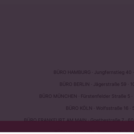
BÜRO HAMBURG · Jungfernstieg 40 ·
BÜRO BERLIN · Jägerstraße 59 · 10
BÜRO MÜNCHEN · Fürstenfelder Straße 5 ·
BÜRO KÖLN · Wolfsstraße 16 · 
BÜRO FRANKFURT AM MAIN · Goethestraße 7 · 603
BÜRO HANNOVER · Bertastraße 3 · 3