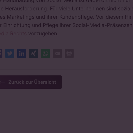
e Handhabung von Social Media ist dabei oft nicht nu
ne Herausforderung. Für viele Unternehmen sind soziale
res Marketings und ihrer Kundenpflege. Vor diesem Hin
r Einrichtung und Pflege ihrer Social-Media-Präsenze
dia Rechts
vorzugehen.
Facebook
Twitter
LinkedIn
XING
Whatsapp
E-Mail
Drucken
Zurück zur Übersicht