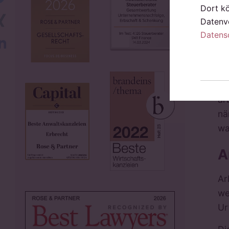
we
Dort k
Xing
Kü
Datenve
ge
Datens
LinkedIn
Kü
Im
lö
ar
nä
wa
A
Ar
we
Ur