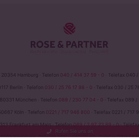
ROSE & PAR
 20354 Hamburg · Telefon
040 / 414 37 59 - 0
· Telefax 040 /
117 Berlin · Telefon
030 / 25 76 17 98 - 0
· Telefax 030 / 25 76
 80331 München · Telefon
089 / 230 77 04 - 0
· Telefax 089 /
50667 Köln · Telefon
0221 / 717 946 800
· Telefax 0221 / 717 
13 Frankfurt am Main · Telefon
069 / 2 97 23 89 - 0
· Telefa
Rufen Sie uns an
0159 Hannover · Telefon
0511 / 647 20 40
· Telefax 0511 / 64