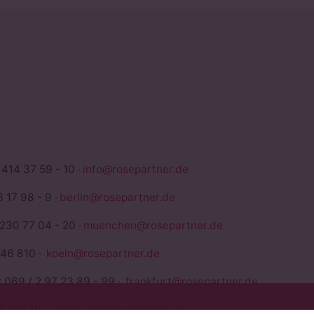
TNER
 414 37 59 - 10 ·
info@rosepartner.de
 17 98 - 9 ·
berlin@rosepartner.de
 230 77 04 - 20 ·
muenchen@rosepartner.de
946 810 ·
koeln@rosepartner.de
x 069 / 2 97 23 89 - 99 ·
frankfurt@rosepartner.de
7 204 10 ·
hannover@rosepartner.de