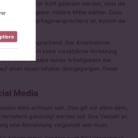
m Fall nicht außer Acht gelassen werden, dass die
 muss der Arbeitgeber mildere Mittel wählen. Dazu
rer
nn diese nicht erfolgsversprechend ist, kommt die
ptiere
haus erfolgversprechend. Der Arbeitnehmer
Zudem konnte ihm keine vorsätzliche Verletzung
 öffentliche Angabe seines Arbeitgebers war
 auf einen neuen Inhaber übergegangen. Dieser
ial Media
des stets achtsam sein. Dies gilt vor allem dann,
erhaltens gekündigt werden soll. Eine Vielzahl an
igung eine Abmahnung vorgestellt sein muss.