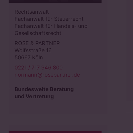
Rechtsanwalt
Rechtsanwalt
Fachanwalt für Handels- und
Fachanwalt für Steuerrecht
Gesellschaftsrecht
Fachanwalt für Handels- und
Fachanwalt für Arbeitsrecht
Gesellschaftsrecht
ROSE & PARTNER
ROSE & PARTNER
Jungfernstieg 40
Wolfsstraße 16
20354 Hamburg
50667 Köln
040 / 414 37 59 - 0
0221 / 717 946 800
westermann@rosepartner.de
normann@rosepartner.de
Termin buchen
Bundesweite Beratung
und Vertretung
Bundesweite Beratung
und Vertretung