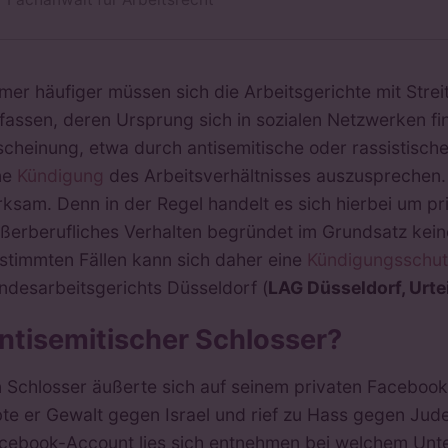
mer häufiger müssen sich die Arbeitsgerichte mit Stre
fassen, deren Ursprung sich in sozialen Netzwerken fin
scheinung, etwa durch antisemitische oder rassistisch
ne
Kündigung
des Arbeitsverhältnisses auszusprechen.
rksam. Denn in der Regel handelt es sich hierbei um p
ßerberufliches Verhalten begründet im Grundsatz keine
stimmten Fällen kann sich daher eine
Kündigungsschut
ndesarbeitsgerichts Düsseldorf (
LAG Düsseldorf, Urte
ntisemitischer Schlosser?
n Schlosser äußerte sich auf seinem privaten Facebook-P
bte er Gewalt gegen Israel und rief zu Hass gegen Jud
cebook-Account lies sich entnehmen bei welchem Unt