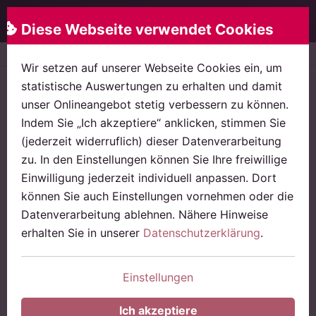
Rose & Partner
Menü
Diese Webseite verwendet Cookies
Startseite
News
6%-Verzinsung von Steuernachfor
Wir setzen auf unserer Webseite Cookies ein, um
statistische Auswertungen zu erhalten und damit
Steuerrecht allgemein
unser Onlineangebot stetig verbessern zu können.
6%-Verzinsung von
Indem Sie „Ich akzeptiere“ anklicken, stimmen Sie
Steuernachforderungen und
(jederzeit widerruflich) dieser Datenverarbeitung
Steuererstattungen
zu. In den Einstellungen können Sie Ihre freiwillige
verfassungswidrig
Einwilligung jederzeit individuell anpassen. Dort
können Sie auch Einstellungen vornehmen oder die
Bundesverfassungsgericht kippt
Datenverarbeitung ablehnen. Nähere Hinweise
aktuelle Regelung
erhalten Sie in unserer
Datenschutzerklärung
.
Veröffentlicht am:
18.08.2021
Einstellungen
Lesedauer:
3 Minuten
Ich akzeptiere