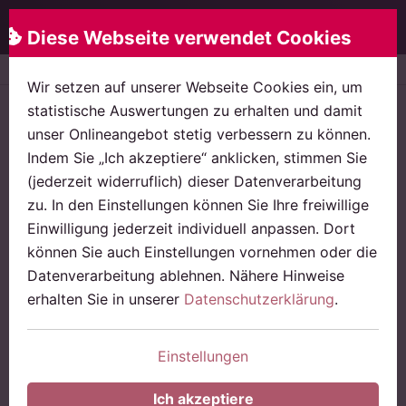
Rose & Partner
Menü
Diese Webseite verwendet Cookies
Startseite
News
Steuererklärungen von Airbnb-Ver
Wir setzen auf unserer Webseite Cookies ein, um
statistische Auswertungen zu erhalten und damit
Steuerstrafrecht, Wirtschaftsstrafrecht
unser Onlineangebot stetig verbessern zu können.
Steuererklärungen von Airbnb-
Indem Sie „Ich akzeptiere“ anklicken, stimmen Sie
Vermietern werden überprüft!
(jederzeit widerruflich) dieser Datenverarbeitung
zu. In den Einstellungen können Sie Ihre freiwillige
Selbstanzeige bei
Einwilligung jederzeit individuell anpassen. Dort
Steuerhinterziehung durch
können Sie auch Einstellungen vornehmen oder die
Ferienwohnungen
Datenverarbeitung ablehnen. Nähere Hinweise
erhalten Sie in unserer
Datenschutzerklärung
.
Veröffentlicht am:
17.07.2023
Lesedauer:
3 Minuten
Einstellungen
Ich akzeptiere