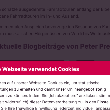
h schätze ausgedehnte Fahrradtouren entlang der Elbe
bane Fahrradtouren im In- und Ausland.
m mentalen Ausgleich bevorzuge ich Besuche von Kuns
rn musikalischen Hörgenüssen von Verdi bis Weltmusik
ktuelle Blogbeiträge von Peter Pre
e Webseite verwendet Cookies
zen auf unserer Webseite Cookies ein, um statistische
ungen zu erhalten und damit unser Onlineangebot stetig
ern zu können. Indem Sie „Ich akzeptiere“ anklicken, stimm
eit widerruflich) dieser Datenverarbeitung zu. In den Einste
08. Dezember 2025
09. September 2
Sie Ihre freiwillige Einwilligung jederzeit individuell anpass