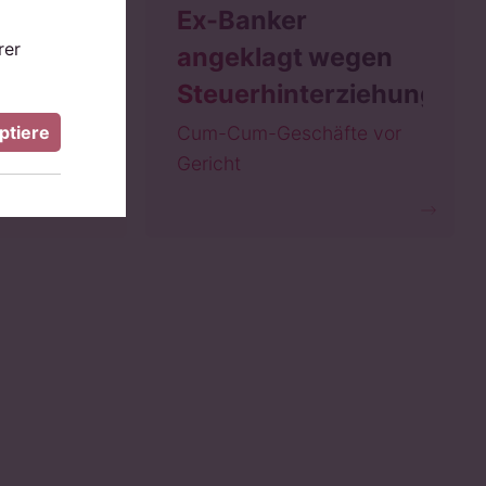
Ex-Banker
rer
 &
angeklagt wegen
Steuerhinterziehung
ptiere
 richtet
Cum-Cum-Geschäfte vor
Gericht