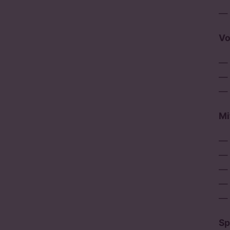
Vo
Mi
Sp