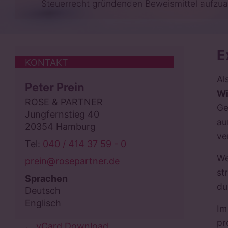
Steuerrecht gründenden Beweismittel aufzua
E
KONTAKT
Al
Peter Prein
Wi
ROSE & PARTNER
Ge
Jungfernstieg 40
au
20354 Hamburg
ve
Tel:
040 / 414 37 59 - 0
We
prein@rosepartner.de
st
Sprachen
du
Deutsch
Englisch
Im
pr
vCard Download