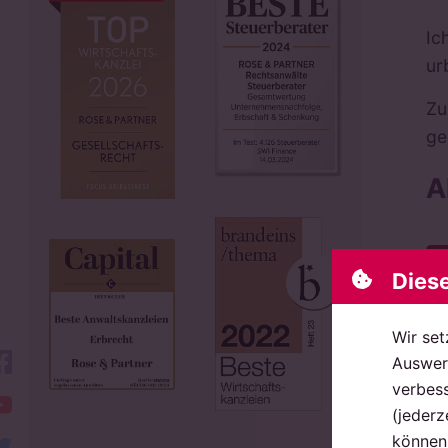
Ic
ur
Zu
ge
A
Dies
Wir set
facebook
Auswert
verbess
YouTube
(jederz
können 
twitter