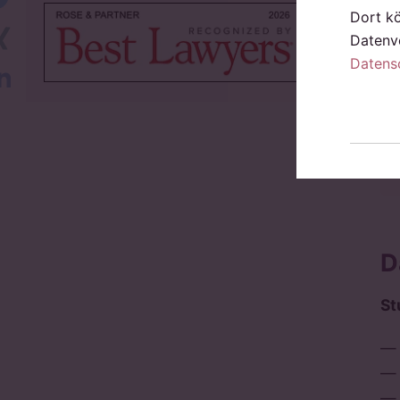
Dort k
Xing
Datenve
Datens
LinkedIn
D
St