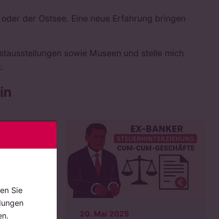
 oder der Ostsee. Eine neue Erfahrung bringen
tausstellungen sowie Museen und stelle mich
.
in
en Sie
llungen
025
20. Mai 2025
en.