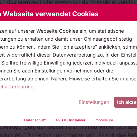
ch das unentgeltliche Bewohnen der Immobilie durch un
ndergeld bezogen wird.
e Webseite verwendet Cookies
htung
: Werden innerhalb von fünf Jahren mehr als dr
zen auf unserer Webseite Cookies ein, um statistische
ne gewerbliche Tätigkeit. Im Falle eines solchen gewe
ungen zu erhalten und damit unser Onlineangebot stetig
mobilienverkauf trotz Selbstnutzung steuerpflichtig se
ern zu können. Indem Sie „Ich akzeptiere“ anklicken, stimm
emenseite zum gewerblichen Grundstückshandel
eit widerruflich) dieser Datenverarbeitung zu. In den Einste
Sie Ihre freiwillige Einwilligung jederzeit individuell anpass
er will den steuerfreien Immobili
önnen Sie auch Einstellungen vornehmen oder die
rarbeitung ablehnen. Nähere Hinweise erhalten Sie in unse
st vor zwei Monaten wurde bekannt, dass im Bundestag
chutzerklärung
.
rkauf von Immobilien nach Ablauf der Spekulationsfrist
fgrund der Tatsache, dass die Spekulationsfrist vor allem
Einstellungen
Ich akze
n zentraler Aspekt, den viele Kapitalanleger im Rahmen
ssen.
Datenschutz
AGB & Disclaimer
Impressum
e Anregungen, den steuerfreien Immobilienverkauf abz
ndnis 90 / Die Grünen gekommen sein. Es soll eine Ref