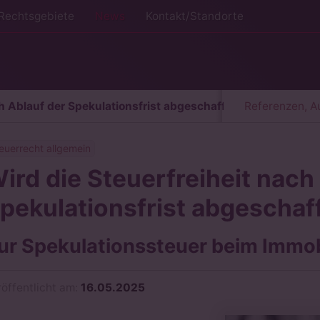
Rechtsgebiete
News
Kontakt/Standorte
ch Ablauf der Spekulationsfrist abgeschafft?
Referenzen, 
euerrecht allgemein
ird die Steuerfreiheit nach
pekulationsfrist abgeschaf
ur Spekulationssteuer beim Immob
röffentlicht am:
16.05.2025