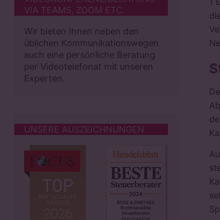
1 
VIA TEAMS, ZOOM ETC.
di
Ve
Wir bieten Ihnen neben den
Ne
üblichen Kommunikationswegen
auch eine persönliche Beratung
S
per Videotelefonat mit unseren
Experten.
De
Ab
de
UNSERE AUSZEICHNUNGEN
Ka
Au
st
Ka
se
Sp