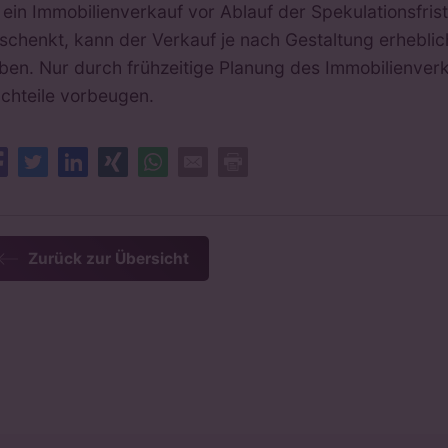
t ein Immobilienverkauf vor Ablauf der Spekulationsfris
schenkt, kann der Verkauf je nach Gestaltung erheblic
ben. Nur durch frühzeitige Planung des Immobilienverka
chteile vorbeugen.
Facebook
Twitter
LinkedIn
XING
Whatsapp
E-Mail
Drucken
Zurück zur Übersicht