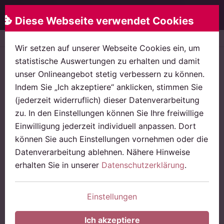
Rose & Partner
Menü
Diese Webseite verwendet Cookies
Startseite
News
Datenpolizei Facebook? – Verbrec
Wir setzen auf unserer Webseite Cookies ein, um
statistische Auswertungen zu erhalten und damit
Gewerblicher Rechtsschutz, Urheberrecht
unser Onlineangebot stetig verbessern zu können.
Datenpolizei Facebook? –
Indem Sie „Ich akzeptiere“ anklicken, stimmen Sie
Verbrechensbekämpfung mit
(jederzeit widerruflich) dieser Datenverarbeitung
Social Media
zu. In den Einstellungen können Sie Ihre freiwillige
Einwilligung jederzeit individuell anpassen. Dort
Wie Behörden mit Hilfe der globalen
können Sie auch Einstellungen vornehmen oder die
Datenkraken die Welt sicherer
Datenverarbeitung ablehnen. Nähere Hinweise
machen wollen.
erhalten Sie in unserer
Datenschutzerklärung
.
Veröffentlicht am:
18.08.2016
Einstellungen
Lesedauer:
2 Minuten
Ich akzeptiere