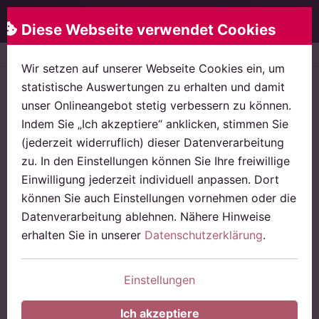
Rose & Partner
Menü
Diese Webseite verwendet Cookies
Startseite
News
Ausnahmen vom Progressionsvorb
Wir setzen auf unserer Webseite Cookies ein, um
statistische Auswertungen zu erhalten und damit
Steuerrecht allgemein
unser Onlineangebot stetig verbessern zu können.
Ausnahmen vom
Indem Sie „Ich akzeptiere“ anklicken, stimmen Sie
Progressionsvorbehalt
(jederzeit widerruflich) dieser Datenverarbeitung
zu. In den Einstellungen können Sie Ihre freiwillige
Auch bei Vermietung von
Einwilligung jederzeit individuell anpassen. Dort
ausländischen Immobilien?
können Sie auch Einstellungen vornehmen oder die
Datenverarbeitung ablehnen. Nähere Hinweise
Veröffentlicht am:
21.10.2025
erhalten Sie in unserer
Datenschutzerklärung
.
Lesedauer:
3 Minuten
Einstellungen
DAS WICHTIGSTE IN KÜRZE
Ich akzeptiere