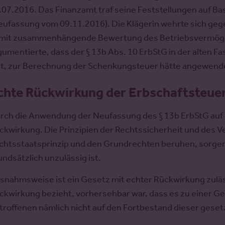
.07.2016. Das Finanzamt traf seine Feststellungen auf Ba
eufassung vom 09.11.2016). Die Klägerin wehrte sich gege
mit zusammenhängende Bewertung des Betriebsvermög
gumentierte, dass der § 13b Abs. 10 ErbStG in der alten Fa
lt, zur Berechnung der Schenkungsteuer hätte angewen
chte Rückwirkung der Erbschaftsteue
rch die Anwendung der Neufassung des § 13b ErbStG auf d
ckwirkung. Die Prinzipien der Rechtssicherheit und des 
chtsstaatsprinzip und den Grundrechten beruhen, sorgen
undsätzlich unzulässig ist.
snahmsweise ist ein Gesetz mit echter Rückwirkung zuläs
ckwirkung bezieht, vorhersehbar war, dass es zu einer 
troffenen nämlich nicht auf den Fortbestand dieser geset