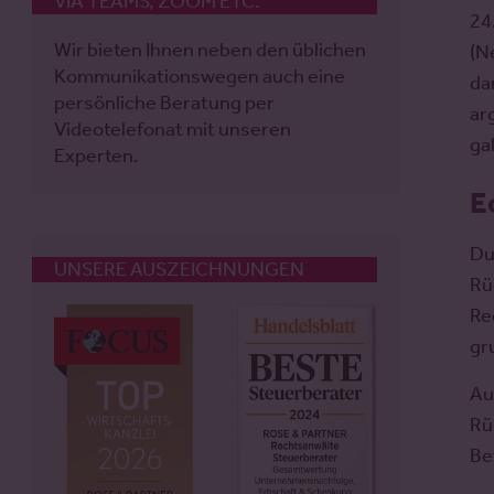
VIA TEAMS, ZOOM ETC.
24
Wir bieten Ihnen neben den üblichen
(N
Kommunikationswegen auch eine
da
persönliche Beratung per
ar
Videotelefonat mit unseren
ga
Experten.
E
Du
UNSERE AUSZEICHNUNGEN
Rü
Re
gr
Au
Rü
Be