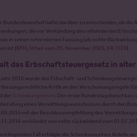
r Bundesfinanzhof hatte darüber zu entscheiden, ob die 
henkungen, die vor Verkündung des reformierten Erbscha
hon in seiner reformierten Fassung (als echte Rückwirkun
en ist (
BFH, Urteil vom 20. November 2025, II R 7/23
).
alt das Erbschaftsteuergesetz in alte
 Jahr 2016 wurde das Erbschaft- und Schenkungsteuerges
rfassungsrechtliche Kritik an den Verschonungsregeln 
d der
Schenkungsteuer
. Der erste Bundestagsbeschluss d
nberufung eines Vermittlungsausschusses durch den Bund
.09.2016 mit der Beschlussempfehlung des Vermittlung
.11.2016 verkündet und sollte rückwirkend zum 01.07.2016
 vorliegenden Fall erfolgte die Schenkung eines Anteils 