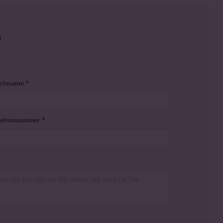
n
chname
*
lefonnummer
*