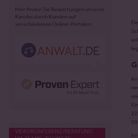
Hier finden Sie Bewertungen unserer
Kanzlei durch Kunden auf
De
verschiedenen Online-Portalen.
Sc
sc
leg
G
Im
ve
un
Ei
22
09
VIDEOKONFERENZ/BERATUNG
Im