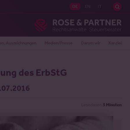
Sei
DE
EN
IT
Ros
en, Auszeichnungen
Medien/Presse
Darum wir
Kanzlei
ung des ErbStG
1.07.2016
Lesedauer:
3 Minuten