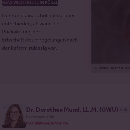
DAS WICHTIGSTE IN KÜRZE
Der Bundsfinanzhof hat darüber
entschieden, ab wann die
Rückwirkung der
Erbschaftsteuerregelungen nach
der Reform zulässig war.
© White bear studi
Dr. Dorothea Mund, LL.M. (GWU)
Autor
Rechtsanwältin
mund@rosepartner.de