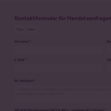
Formular -
Kontaktformular für Mandatsanfrage
Kontaktformular
Frau
Herr
Vorname
*
Na
E-Mail
*
Te
Ihr Anliegen
*
WEGEN (Bezeichnung DATEV-Akte – maximal 80 Zeichen)
*