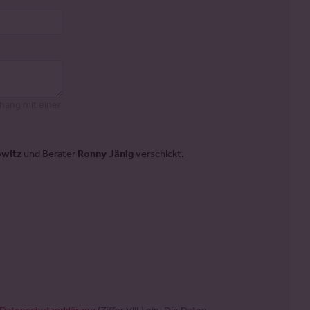
hang mit einer
owitz
und Berater
Ronny Jänig
verschickt.