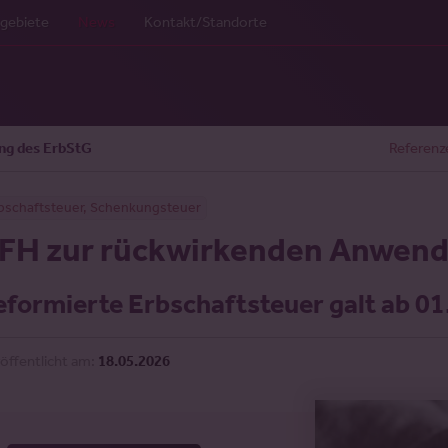
gebiete
News
Kontakt/Standorte
ng des ErbStG
Referenz
bschaftsteuer, Schenkungsteuer
FH zur rückwirkenden Anwend
eformierte Erbschaftsteuer galt ab 0
öffentlicht am:
18.05.2026