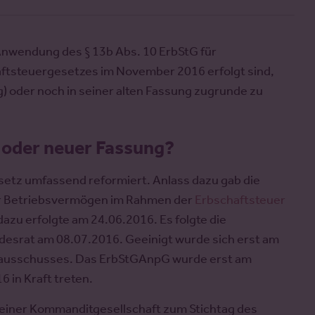
Anwendung des § 13b Abs. 10 ErbStG für
ftsteuergesetzes im November 2016 erfolgt sind,
g) oder noch in seiner alten Fassung zugrunde zu
r oder neuer Fassung?
etz umfassend reformiert. Anlass dazu gab die
für Betriebsvermögen im Rahmen der
Erbschaftsteuer
azu erfolgte am 24.06.2016. Es folgte die
esrat am 08.07.2016. Geeinigt wurde sich erst am
sausschusses. Das ErbStGAnpG wurde erst am
 in Kraft treten.
an einer Kommanditgesellschaft zum Stichtag des