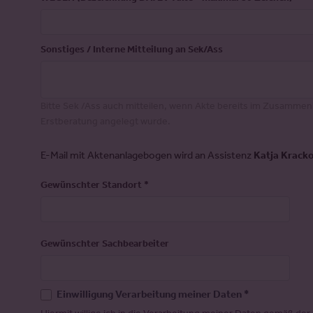
Sonstiges / Interne Mitteilung an Sek/Ass
Bitte Sek /Ass auch mitteilen, wenn Akte bereits im Zusammen
Erstberatung angelegt wurde.
E-Mail mit Aktenanlagebogen wird an Assistenz
Katja Krack
Gewünschter Standort
*
Gewünschter Sachbearbeiter
Einwilligung Verarbeitung meiner Daten *