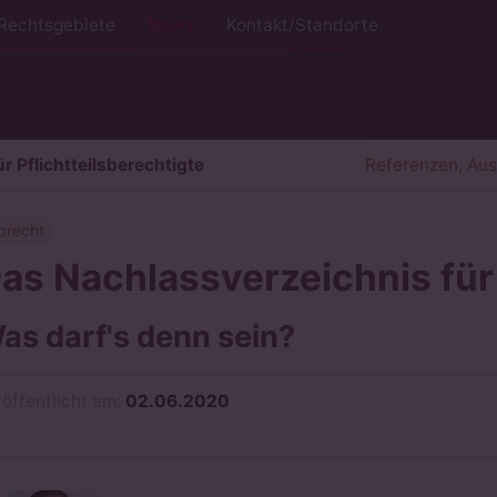
Rechtsgebiete
News
Kontakt/Standorte
r Pflichtteilsberechtigte
Referenzen, Au
brecht
as Nachlassverzeichnis für 
as darf's denn sein?
röffentlicht am:
02.06.2020