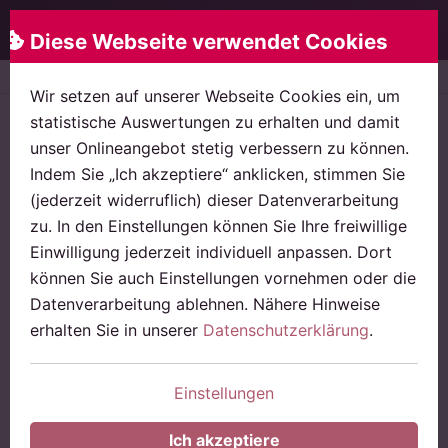
Rose & Partner
Menü
Diese Webseite verwendet Cookies
Startseite
News
Erbschaftsteuer beim Familienheim
Wir setzen auf unserer Webseite Cookies ein, um
statistische Auswertungen zu erhalten und damit
Erbschaftsteuer, Schenkungsteuer
unser Onlineangebot stetig verbessern zu können.
Erbschaftsteuer beim
Indem Sie „Ich akzeptiere“ anklicken, stimmen Sie
Familienheim auf mehreren
(jederzeit widerruflich) dieser Datenverarbeitung
Flurstücken
zu. In den Einstellungen können Sie Ihre freiwillige
Einwilligung jederzeit individuell anpassen. Dort
Finanzgericht lehnt vollständige
können Sie auch Einstellungen vornehmen oder die
Steuerbefreiung ab
Datenverarbeitung ablehnen. Nähere Hinweise
erhalten Sie in unserer
Datenschutzerklärung
.
Veröffentlicht am:
25.09.2023
Lesedauer:
2 Minuten
Einstellungen
Ich akzeptiere