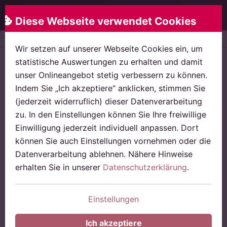
Rose & Partner
Menü
Diese Webseite verwendet Cookies
Startseite
News
Erbschaftsteuer beim Familienhei
Wir setzen auf unserer Webseite Cookies ein, um
statistische Auswertungen zu erhalten und damit
Erbschaftsteuer, Schenkungsteuer
unser Onlineangebot stetig verbessern zu können.
Erbschaftsteuer beim
Indem Sie „Ich akzeptiere“ anklicken, stimmen Sie
Familienheim
(jederzeit widerruflich) dieser Datenverarbeitung
zu. In den Einstellungen können Sie Ihre freiwillige
Wegfall der Steuerbefreiung bei
Einwilligung jederzeit individuell anpassen. Dort
Aufgabe des Eigentums
können Sie auch Einstellungen vornehmen oder die
Datenverarbeitung ablehnen. Nähere Hinweise
Veröffentlicht am:
04.12.2019
erhalten Sie in unserer
Datenschutzerklärung
.
Lesedauer:
2 Minuten
Einstellungen
ROSE & PARTNER Rechtsanwälte
Autor
Steuerberater
Ich akzeptiere