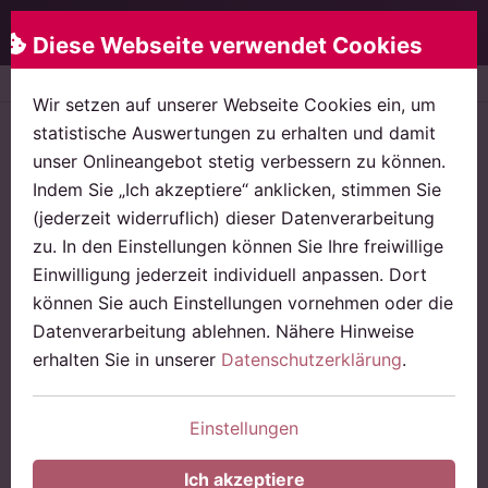
Rose & Partner
Menü
Diese Webseite verwendet Cookies
Startseite
News
Frauen erben weniger als Männer
Wir setzen auf unserer Webseite Cookies ein, um
statistische Auswertungen zu erhalten und damit
Erbrecht
unser Onlineangebot stetig verbessern zu können.
Frauen erben weniger als Männer
Indem Sie „Ich akzeptiere“ anklicken, stimmen Sie
(jederzeit widerruflich) dieser Datenverarbeitung
Woher kommt das "Gender-Gift-
zu. In den Einstellungen können Sie Ihre freiwillige
Gap"?
Einwilligung jederzeit individuell anpassen. Dort
können Sie auch Einstellungen vornehmen oder die
Veröffentlicht am:
12.03.2024
Datenverarbeitung ablehnen. Nähere Hinweise
Lesedauer:
2 Minuten
erhalten Sie in unserer
Datenschutzerklärung
.
Einstellungen
DAS WICHTIGSTE IN KÜRZE
Ich akzeptiere