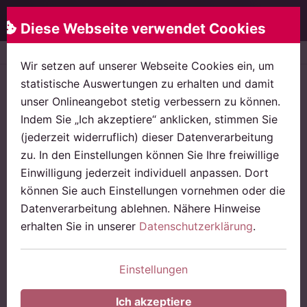
Rose & Partner
Menü
Diese Webseite verwendet Cookies
Startseite
News
Schenkung mit Pflicht zur Weiter
Wir setzen auf unserer Webseite Cookies ein, um
statistische Auswertungen zu erhalten und damit
Erbrecht
unser Onlineangebot stetig verbessern zu können.
Schenkung mit Pflicht zur
Indem Sie „Ich akzeptiere“ anklicken, stimmen Sie
Weiterverschenkung
(jederzeit widerruflich) dieser Datenverarbeitung
zu. In den Einstellungen können Sie Ihre freiwillige
BGH sieht kein Problem für die
Einwilligung jederzeit individuell anpassen. Dort
Testierfreiheit
können Sie auch Einstellungen vornehmen oder die
Datenverarbeitung ablehnen. Nähere Hinweise
Veröffentlicht am:
27.02.2024
erhalten Sie in unserer
Datenschutzerklärung
.
Lesedauer:
3 Minuten
Einstellungen
DAS WICHTIGSTE IN KÜRZE
Ich akzeptiere