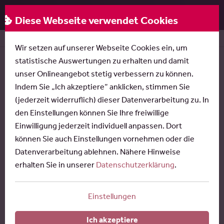
Rose & Partner
Menü
Diese Webseite verwendet Cookies
Startseite
News
Streit um die Änderung der Stiftungs
Wir setzen auf unserer Webseite Cookies ein, um
statistische Auswertungen zu erhalten und damit
Stiftung
unser Onlineangebot stetig verbessern zu können.
Streit um die Änderung der
Indem Sie „Ich akzeptiere“ anklicken, stimmen Sie
Stiftungssatzung
(jederzeit widerruflich) dieser Datenverarbeitung zu. In
den Einstellungen können Sie Ihre freiwillige
Stifterwille im Testament entscheidet
Einwilligung jederzeit individuell anpassen. Dort
können Sie auch Einstellungen vornehmen oder die
Veröffentlicht am:
25.09.2025
Datenverarbeitung ablehnen. Nähere Hinweise
Lesedauer:
2 Minuten
erhalten Sie in unserer
Datenschutzerklärung
.
Einstellungen
DAS WICHTIGSTE IN KÜRZE
Für die Änderung einer Stiftungssatzung gilt es
Ich akzeptiere