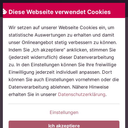
Rose & Partner
Menü
Diese Webseite verwendet Cookies
Startseite
News
Wir setzen auf unserer Webseite Cookies ein, um
statistische Auswertungen zu erhalten und damit
Arbeitsrecht
unser Onlineangebot stetig verbessern zu können.
Indem Sie „Ich akzeptiere“ anklicken, stimmen Sie
Filter zurücksetzen.
(jederzeit widerruflich) dieser Datenverarbeitung
zu. In den Einstellungen können Sie Ihre freiwillige
Einwilligung jederzeit individuell anpassen. Dort
können Sie auch Einstellungen vornehmen oder die
Datenverarbeitung ablehnen. Nähere Hinweise
erhalten Sie in unserer
Datenschutzerklärung
.
Einstellungen
Ich akzeptiere