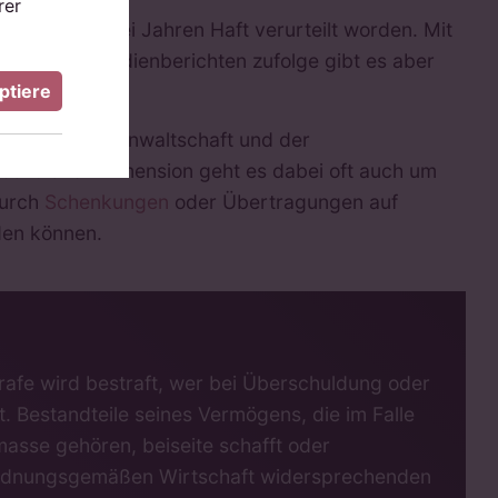
rer
Krida zu zwei Jahren Haft verurteilt worden. Mit
 erhöhen. Medienberichten zufolge gibt es aber
ptiere
bracht werden.
e die Staatsanwaltschaft und der
rechtlichen Dimension geht es dabei oft auch um
durch
Schenkungen
oder Übertragungen auf
den können.
strafe wird bestraft, wer bei Überschuldung oder
. Bestandteile seines Vermögens, die im Falle
masse gehören, beiseite schafft oder
r ordnungsgemäßen Wirtschaft widersprechenden