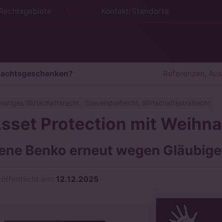
Rechtsgebiete
News
Kontakt/Standorte
hnachtsgeschenken?
Referenzen, Au
nstiges Wirtschaftsrecht
Steuerstrafrecht, Wirtschaftsstrafrecht
sset Protection mit Weih
ene Benko erneut wegen Gläubiger
röffentlicht am:
12.12.2025