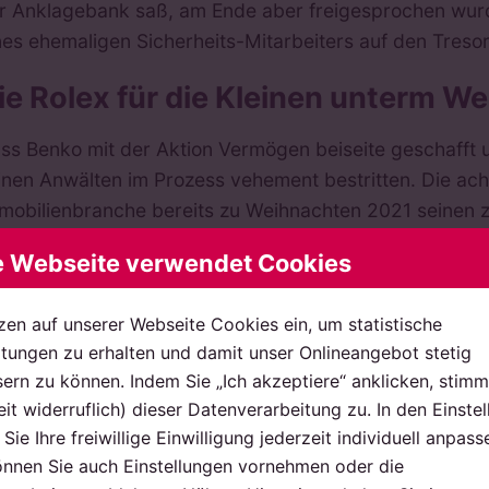
r Anklagebank saß, am Ende aber freigesprochen wurd
nes ehemaligen Sicherheits-Mitarbeiters auf den Tres
ie Rolex für die Kleinen unterm 
ss Benko mit der Aktion Vermögen beiseite geschafft 
inen Anwälten im Prozess vehement bestritten. Die ach
mobilienbranche bereits zu Weihnachten 2021 seinen 
d elf Jahre alt waren. Solche Geschenke, so die Vertei
e Webseite verwendet Cookies
mension bei sehr vermögenden Menschen nicht ungew
 recht überzeugen konnte diese Schilderung das Gerich
zen auf unserer Webseite Cookies ein, um statistische
ihnachtsfest, bei dem statt teurer Uhren altersange
ungen zu erhalten und damit unser Onlineangebot stetig
klären waren auch die Umstände, warum Rene Benko die
ern zu können. Indem Sie „Ich akzeptiere“ anklicken, stimm
eit widerruflich) dieser Datenverarbeitung zu. In den Einste
fbewahrt hatte und warum er beim Vermögensverzeich
Sie Ihre freiwillige Einwilligung jederzeit individuell anpass
as bleibt Benko am Ende?
önnen Sie auch Einstellungen vornehmen oder die