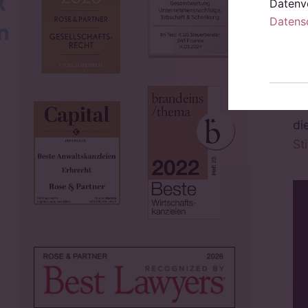
Datenve
Be
Datens
LinkedIn
de
no
Mi
In
di
St