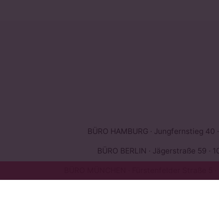
BÜRO HAMBURG · Jungfernstieg 40 ·
BÜRO BERLIN · Jägerstraße 59 · 10
BÜRO MÜNCHEN · Fürstenfelder Straße 5 ·
BÜRO KÖLN · Wolfsstraße 16 · 
BÜRO FRANKFURT AM MAIN · Goethestraße 7 · 603