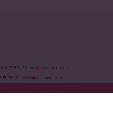
TNER
 414 37 59 - 10 ·
info@rosepartner.de
 17 98 - 9 ·
berlin@rosepartner.de
 230 77 04 - 20 ·
muenchen@rosepartner.de
946 810 ·
koeln@rosepartner.de
x 069 / 2 97 23 89 - 99 ·
frankfurt@rosepartner.de