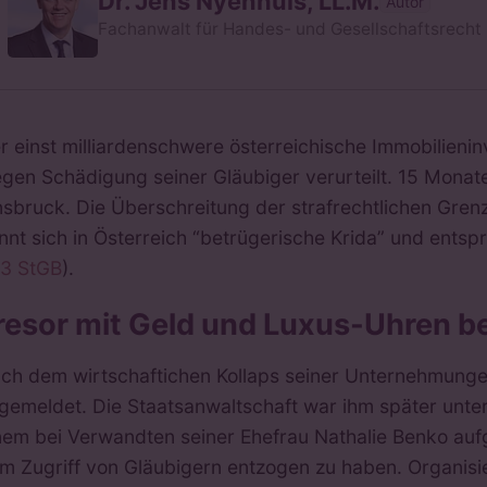
Dr. Jens Nyenhuis, LL.M.
Autor
Fachanwalt für Handes- und Gesellschaftsrecht
r einst milliardenschwere österreichische Immobilieni
gen Schädigung seiner Gläubiger verurteilt. 15 Mona
nsbruck. Die Überschreitung der strafrechtlichen Gre
nnt sich in Österreich “betrügerische Krida” und entsp
3 StGB
).
resor mit Geld und Luxus-Uhren b
ch dem wirtschaftichen Kollaps seiner Unternehmunge
gemeldet. Die Staatsanwaltschaft war ihm später unter
nem bei Verwandten seiner Ehefrau Nathalie Benko auf
m Zugriff von Gläubigern entzogen zu haben. Organisie