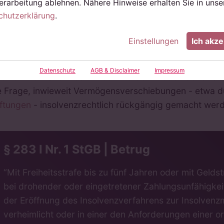
rarbeitung ablehnen. Nähere Hinweise erhalten Sie in unse
reits im Oktober war Rene Benko wegen betrüberischer 
chutzerklärung
.
m weiteren Urteilsspruch wird sich seine Gesamtstrafe
Einstellungen
Ich akze
ch mehr strafrechtliche Vorwürfe, die zur Anklage ge
t Spannung darf man erwarten, welche Vermögenswert
Datenschutz
AGB & Disclaimer
Impressum
solvenzverwalter noch finden werden. Neben der straf
e Frage, inwieweit Vermögensverschiebungen - etwa 
iftungen
- insolvenzrechtlich rückgängig gemacht wer
§ 283 I Nr. 1 StGB | Betrug
“Mit Freiheitsstrafe bis zu fünf Jahren oder mit Geld
bei drohender oder eingetretener Zahlungsunfähigkeit
der Eröffnung des Insolvenzverfahrens zur Insolvenz
verheimlicht oder in einer den Anforderungen eine