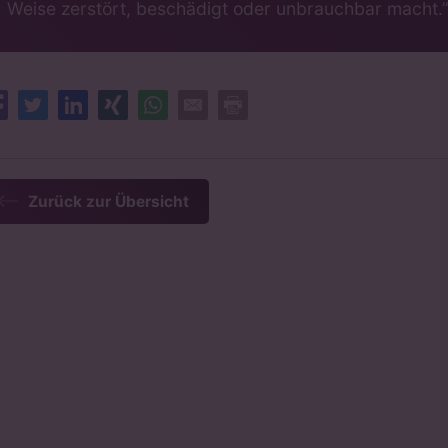
Weise zerstört, beschädigt oder unbrauchbar macht.
Facebook
Twitter
LinkedIn
XING
Whatsapp
E-Mail
Drucken
Zurück zur Übersicht