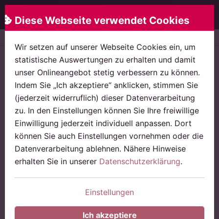
Rose & Partner
Menü
Diese Webseite verwendet Cookies
Startseite
News
GmbH-Gewinnabführungsverträg
Wir setzen auf unserer Webseite Cookies ein, um
statistische Auswertungen zu erhalten und damit
Gesellschaftsrecht
unser Onlineangebot stetig verbessern zu können.
GmbH-
Indem Sie „Ich akzeptiere“ anklicken, stimmen Sie
Gewinnabführungsverträge
(jederzeit widerruflich) dieser Datenverarbeitung
zu. In den Einstellungen können Sie Ihre freiwillige
BGH sorgt für Klarheit
Einwilligung jederzeit individuell anpassen. Dort
können Sie auch Einstellungen vornehmen oder die
Veröffentlicht am:
03.02.2020
Datenverarbeitung ablehnen. Nähere Hinweise
Lesedauer:
3 Minuten
erhalten Sie in unserer
Datenschutzerklärung
.
ROSE & PARTNER Rechtsanwälte
Autor
Einstellungen
Steuerberater
Ich akzeptiere