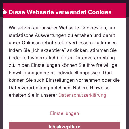
Rose & Partner
Menü
Diese Webseite verwendet Cookies
Startseite
News
Reform des notariellen Nachlassve
Wir setzen auf unserer Webseite Cookies ein, um
statistische Auswertungen zu erhalten und damit
Erbrecht
unser Onlineangebot stetig verbessern zu können.
Reform des notariellen
Indem Sie „Ich akzeptiere“ anklicken, stimmen Sie
Nachlassverzeichnisses
(jederzeit widerruflich) dieser Datenverarbeitung
zu. In den Einstellungen können Sie Ihre freiwillige
Stellungnahme der DAV-
Einwilligung jederzeit individuell anpassen. Dort
Rechtsanwälte
können Sie auch Einstellungen vornehmen oder die
Datenverarbeitung ablehnen. Nähere Hinweise
Veröffentlicht am:
18.01.2021
erhalten Sie in unserer
Datenschutzerklärung
.
Lesedauer:
2 Minuten
Einstellungen
Autor
Ich akzeptiere