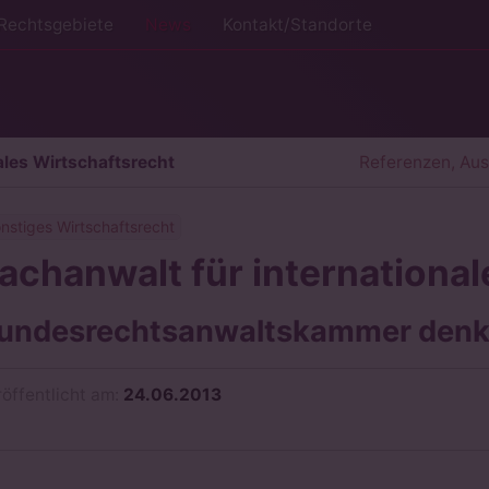
Rechtsgebiete
News
Kontakt/Standorte
ales Wirtschaftsrecht
Referenzen, Au
nstiges Wirtschaftsrecht
achanwalt für internationa
undesrechtsanwaltskammer denkt
röffentlicht am:
24.06.2013