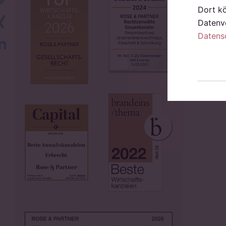
Dort k
Xing
Datenve
Datens
LinkedIn