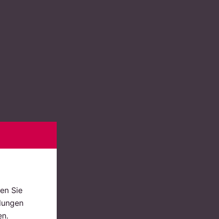
en Sie
llungen
en.