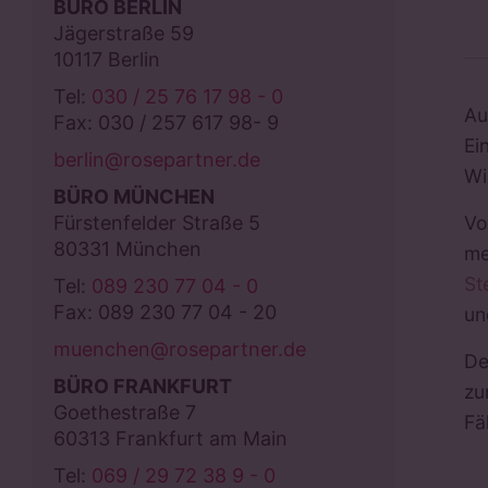
BÜRO BERLIN
Jägerstraße 59
10117 Berlin
Tel:
030 / 25 76 17 98 - 0
Au
Fax: 030 / 257 617 98- 9
Ei
berlin@rosepartner.de
Wi
BÜRO MÜNCHEN
Vo
Fürstenfelder Straße 5
80331 München
me
St
Tel:
089 230 77 04 - 0
Fax: 089 230 77 04 - 20
un
muenchen@rosepartner.de
De
BÜRO FRANKFURT
zu
Goethestraße 7
Fä
60313 Frankfurt am Main
Tel:
069 / 29 72 38 9 - 0