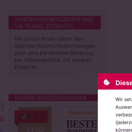
VIDEOKONFERENZ/BERATUNG
VIA TEAMS, ZOOM ETC.
Wir bieten Ihnen neben den
üblichen Kommunikationswegen
auch eine persönliche Beratung
per Videotelefonat mit unseren
Experten.
Dies
UNSERE AUSZEICHNUNGEN
Wir set
facebook
Auswert
verbess
YouTube
(jederz
können 
twitter