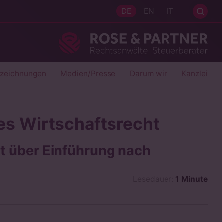
Sei
DE
EN
IT
Ros
szeichnungen
Medien/Presse
Darum wir
Kanzlei
les Wirtschaftsrecht
 über Einführung nach
Lesedauer:
1 Minute