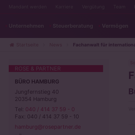
Mandant werden
Karriere
Vergütung
Team
Unternehmen
Steuerberatung
Vermögen
Startseite
News
Fachanwalt für internation
So
ROSE & PARTNER
F
BÜRO HAMBURG
B
Jungfernstieg 40
20354 Hamburg
Tel:
040 / 414 37 59 - 0
Ve
Fax: 040 / 414 37 59 - 10
hamburg@rosepartner.de