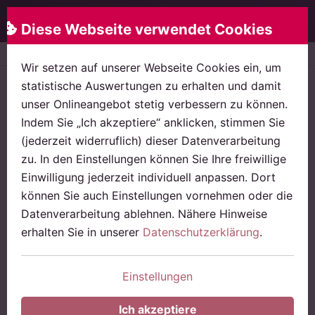
Rose & Partner
Menü
Diese Webseite verwendet Cookies
Startseite
News
Pflichtteil des unehelichen Kindes
Wir setzen auf unserer Webseite Cookies ein, um
statistische Auswertungen zu erhalten und damit
Erbrecht
unser Onlineangebot stetig verbessern zu können.
Pflichtteil des unehelichen
Indem Sie „Ich akzeptiere“ anklicken, stimmen Sie
Kindes
(jederzeit widerruflich) dieser Datenverarbeitung
zu. In den Einstellungen können Sie Ihre freiwillige
Vaterschaftsfeststellung &
Einwilligung jederzeit individuell anpassen. Dort
Verjährung
können Sie auch Einstellungen vornehmen oder die
Datenverarbeitung ablehnen. Nähere Hinweise
Veröffentlicht am:
21.05.2025
erhalten Sie in unserer
Datenschutzerklärung
.
Lesedauer:
2 Minuten
Einstellungen
DAS WICHTIGSTE IN KÜRZE
Ich akzeptiere