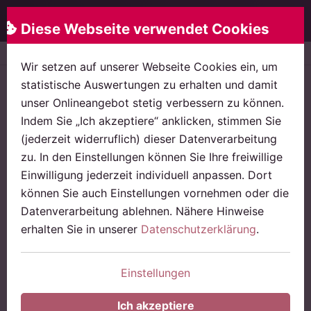
Rose & Partner
Menü
Diese Webseite verwendet Cookies
Startseite
News
Wie Steuerklauseln vGAs „reparie
Wir setzen auf unserer Webseite Cookies ein, um
statistische Auswertungen zu erhalten und damit
Gesellschaftsrecht
unser Onlineangebot stetig verbessern zu können.
Wie Steuerklauseln vGAs
Indem Sie „Ich akzeptiere“ anklicken, stimmen Sie
„reparieren“ können
(jederzeit widerruflich) dieser Datenverarbeitung
zu. In den Einstellungen können Sie Ihre freiwillige
Der GmbH-Gesellschaftsvertrag als
Einwilligung jederzeit individuell anpassen. Dort
Reparaturwerkstatt
können Sie auch Einstellungen vornehmen oder die
Datenverarbeitung ablehnen. Nähere Hinweise
Veröffentlicht am:
28.09.2021
erhalten Sie in unserer
Datenschutzerklärung
.
Lesedauer:
3 Minuten
Einstellungen
ROSE & PARTNER Rechtsanwälte
Autor
Steuerberater
Ich akzeptiere