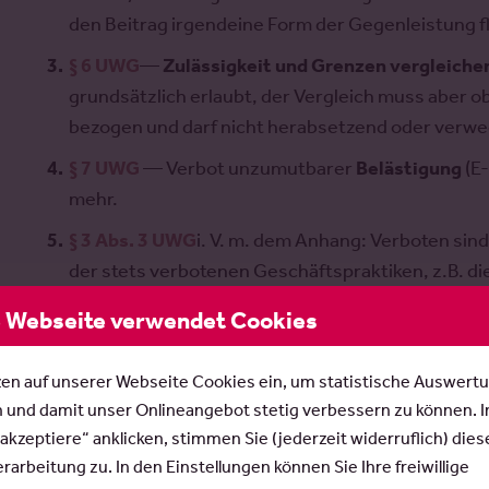
den Beitrag irgendeine Form der Gegenleistung fl
§ 6 UWG
—
Zulässigkeit und Grenzen vergleich
grundsätzlich erlaubt, der Vergleich muss aber o
bezogen und darf nicht herabsetzend oder verwe
§ 7 UWG
— Verbot unzumutbarer
Belästigung
(E-
mehr.
§ 3 Abs. 3 UWG
i. V. m. dem Anhang: Verboten sind
der stets verbotenen Geschäftspraktiken, z.B. 
Qualitätskennzeichen ohne die erforderliche G
 Webseite verwendet Cookies
zen auf unserer Webseite Cookies ein, um statistische Auswert
.
Verbot irreführender Werbung
n und damit unser Onlineangebot stetig verbessern zu können. 
 akzeptiere“ anklicken, stimmen Sie (jederzeit widerruflich) dies
e wichtigste Regelung ist dabei das Verbot irreführender 
arbeitung zu. In den Einstellungen können Sie Ihre freiwillige
ffangregelung ist und diverse Ausprägungen kennt.