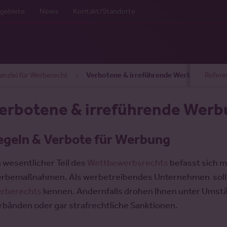
gebiete
News
Kontakt/Standorte
anzlei für Werberecht
Verbotene & irreführende Werbung
Refere
erbotene & irreführende Wer
egeln & Verbote für Werbung
n wesentlicher Teil des
Wettbewerbsrechts
befasst sich m
rbemaßnahmen. Als werbetreibendes Unternehmen sollten
rberechts
kennen. Andernfalls drohen Ihnen unter Um
rbänden oder gar strafrechtliche Sanktionen.