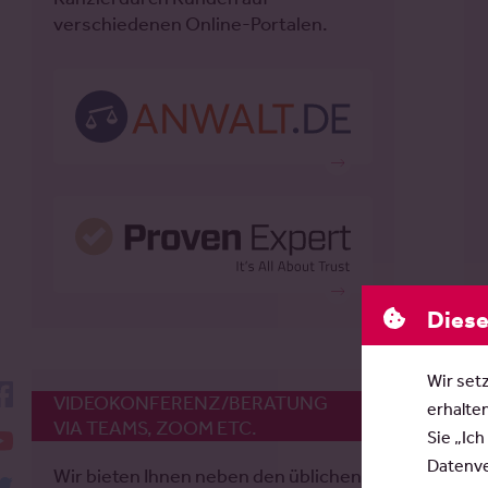
verschiedenen Online-Portalen.
Diese
Wir set
facebook
3
VIDEOKONFERENZ/BERATUNG
erhalte
VIA TEAMS, ZOOM ETC.
YouTube
Sie „Ich
Di
Datenver
Wir bieten Ihnen neben den üblichen
Au
twitter