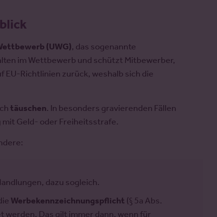
blick
 Wettbewerb (UWG)
, das sogenannte
erhalten im Wettbewerb und schützt Mitbewerber,
 EU-Richtlinien zurück, weshalb sich die
och
täuschen
. In besonders gravierenden Fällen
it Geld- oder Freiheitsstrafe.
ndere:
Handlungen, dazu sogleich.
die
Werbekennzeichnungspflicht
(§ 5a Abs.
 werden. Das gilt immer dann, wenn für