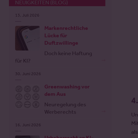
NEUIGKEITEN (BLOG)
13. Juli 2026
Markenrechtliche
Lücke für
Duftzwillinge
Doch keine Haftung
für KI?
30. Juni 2026
Greenwashing vor
dem Aus
4
Neuregelung des
Werberechts
Um
Mi
16. Juni 2026
al
Urheberrecht an KI-