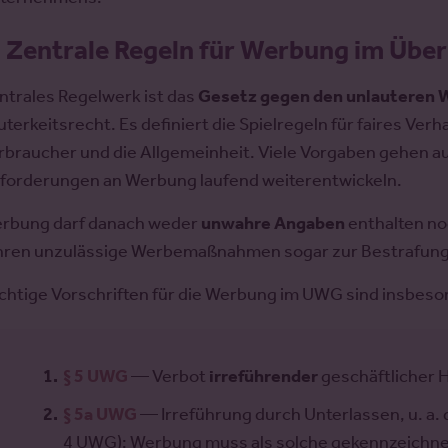
.
Zentrale Regeln für Werbung im Über
ntrales Regelwerk ist das
Gesetz gegen den unlauteren
uterkeitsrecht. Es definiert die Spielregeln für faires V
rbraucher und die Allgemeinheit. Viele Vorgaben gehen auf
forderungen an Werbung laufend weiterentwickeln.
rbung darf danach weder
unwahre Angaben
enthalten n
hren unzulässige Werbemaßnahmen sogar zur Bestrafung m
chtige Vorschriften für die Werbung im UWG sind insbeso
§ 5 UWG
— Verbot
irreführender
geschäftlicher 
§ 5a UWG
— Irreführung durch Unterlassen, u. a. 
4 UWG): Werbung muss als solche gekennzeichnet