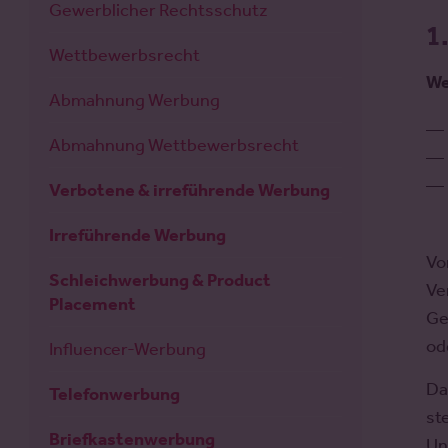
Gewerblicher Rechtsschutz
1
Wettbewerbsrecht
We
Abmahnung Werbung
Abmahnung Wettbewerbsrecht
Verbotene & irreführende Werbung
Irreführende Werbung
Vo
Schleichwerbung & Product
Ve
Placement
Ge
od
Influencer-Werbung
Da
Telefonwerbung
st
Briefkastenwerbung
Un