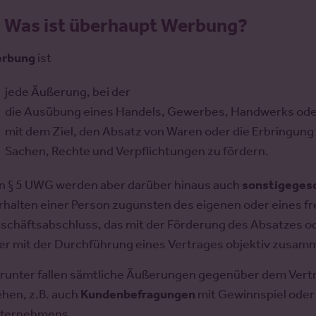
.
Was ist überhaupt Werbung?
rbung
ist
jede Äußerung, bei der
die Ausübung eines Handels, Gewerbes, Handwerks oder
mit dem Ziel, den Absatz von Waren oder die Erbringung
Sachen, Rechte und Verpflichtungen zu fördern.
n § 5 UWG werden aber darüber hinaus auch
sonstige
ges
rhalten einer Person zugunsten des eigenen oder eines 
schäftsabschluss, das mit der Förderung des Absatzes o
er mit der Durchführung eines Vertrages objektiv zusa
runter fallen sämtliche Äußerungen gegenüber dem Vert
ehen, z.B. auch
Kundenbefragungen
mit Gewinnspiel ode
ternehmens.