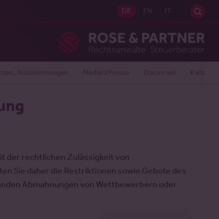
Sei
DE
EN
IT
Ros
nzen, Auszeichnungen
Medien/Presse
Darum wir
Kanzlei
bung
it der rechtlichen Zulässigkeit von
 Sie daher die Restriktionen sowie Gebote des
ständen Abmahnungen von Wettbewerbern oder