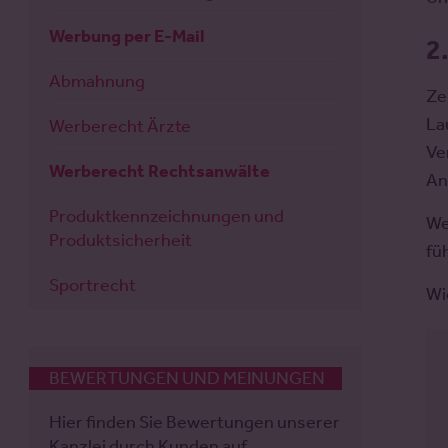
Werbung per E-Mail
2
Abmahnung
Ze
La
Werberecht Ärzte
Ve
Werberecht Rechtsanwälte
An
Produktkennzeichnungen und
We
Produktsicherheit
fü
Sportrecht
Wi
BEWERTUNGEN UND MEINUNGEN
Hier finden Sie Bewertungen unserer
Kanzlei durch Kunden auf