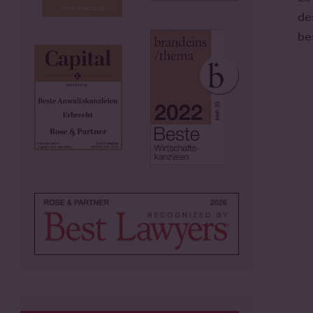
de
be