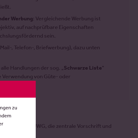
ießt.
ender Werbung
: Vergleichende Werbung ist
bjektiv, auf nachprüfbare Eigenschaften
chslungsfördernd sein.
Mail-, Telefon-, Briefwerbung), dazu unten
 alle Handlungen der sog. „
Schwarze Liste
"
die Verwendung von Güte- oder
enehmigung.
ungen zu
Indem
er
Werbung in § 5 UWG, die zentrale Vorschrift und