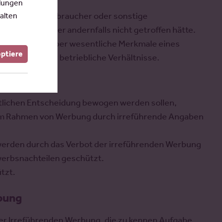
llungen
alten
et sind, den Verbraucher oder sonstige
anlassen, die er andernfalls nicht getroffen hätte.
 Vorstellung
über wesentliche Merkmale eines
eptiere
ügbarkeit oder betriebliche Verhältnisse.
hutzzweck
her
ftlichen Entscheidung bewogen werden sollen,
d im Rahmen von Werbung durch irreführende Angaben
rden durch das Verbot der irreführenden Werbung
werbsnachteilen geschützt.
tzt.
rbung
der Irreführenden Werbung, die zu kennen Aufgabe