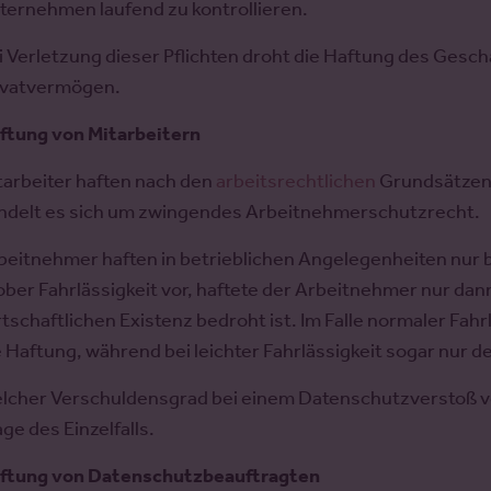
ternehmen laufend zu kontrollieren.
i Verletzung dieser Pflichten droht die Haftung des Gesch
ivatvermögen.
ftung von Mitarbeitern
tarbeiter haften nach den
arbeitsrechtlichen
Grundsätzen
ndelt es sich um zwingendes Arbeitnehmerschutzrecht.
beitnehmer haften in betrieblichen Angelegenheiten nur b
ober Fahrlässigkeit vor, haftete der Arbeitnehmer nur dann
rtschaftlichen Existenz bedroht ist. Im Falle normaler Fah
e Haftung, während bei leichter Fahrlässigkeit sogar nur d
lcher Verschuldensgrad bei einem Datenschutzverstoß vorl
age des Einzelfalls.
ftung von Datenschutzbeauftragten