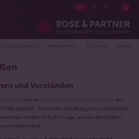
Sei
DE
EN
IT
Ros
en, Auszeichnungen
Medien/Presse
Darum wir
Kanzlei
ößen
rern und Vorständen
rordnung
und des
Bundesdatenschutzgesetzes
am
üße gestellt. Ziel ist die Schaffung eines einheitlich
ernehmen stellen sich die Frage, was bei Verstößen
ungsrisiken sind.