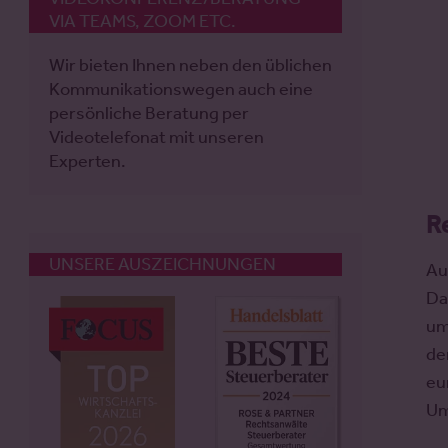
VIA TEAMS, ZOOM ETC.
Wir bieten Ihnen neben den üblichen
Kommunikationswegen auch eine
persönliche Beratung per
Videotelefonat mit unseren
Experten.
R
UNSERE AUSZEICHNUNGEN
Au
Da
um
de
eu
Um