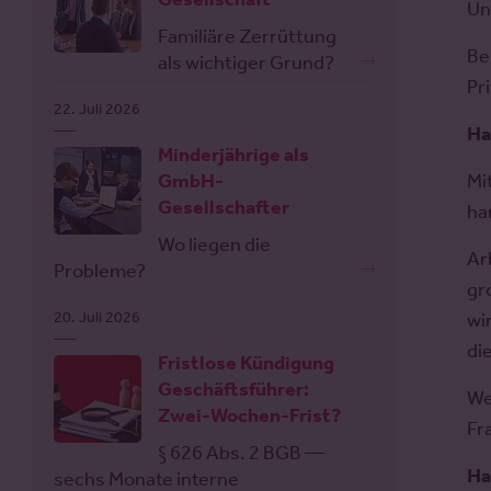
Un
Familiäre Zerrüttung
Be
als wichtiger Grund?
Pr
22. Juli 2026
Ha
Minderjährige als
GmbH-
Mi
Gesellschafter
ha
Wo liegen die
Ar
Probleme?
gr
20. Juli 2026
wi
di
Fristlose Kündigung
Geschäftsführer:
We
Zwei-Wochen-Frist?
Fr
§ 626 Abs. 2 BGB —
Ha
sechs Monate interne