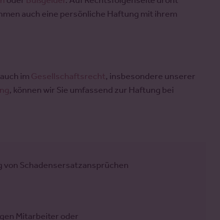
en
oder
Bußgelder
. Auf Rechtsfolgenseite droht
hmen auch eine persönliche Haftung mit ihrem
 auch im
Gesellschaftsrecht
, insbesondere unserer
ung
, können wir Sie umfassend zur Haftung bei
ng von Schadensersatzansprüchen
en Mitarbeiter oder