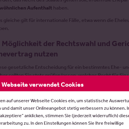
wöhnlichen Aufenthalt
haben.
s gleiche gilt für internationale Fälle, etwa wenn die E
ben.
.
Möglichkeit der Rechtswahl und Ger
hevertrag nutzen
ese gesetzliche Entscheidung für ein bestimmtes Ehe- und
her sollten Sie stets prüfen lassen, welches Recht für Sie v
glichkeit nutzen mit einer sogenannten Rechtswahl in e
 Webseite verwendet Cookies
hlen.
zen auf unserer Webseite Cookies ein, um statistische Auswert
i der Rechtswahl muss man jedoch stets berücksichtigen,
n und damit unser Onlineangebot stetig verbessern zu können. 
s nicht mehr anwendbar darstellen kann. Eheverträge soll
 akzeptiere“ anklicken, stimmen Sie (jederzeit widerruflich) dies
namisch
gehalten, das heißt an neue Rechtsordnungen an
arbeitung zu. In den Einstellungen können Sie Ihre freiwillige
s Recht eines neuen gewöhnlichen Aufenthalts von jenem