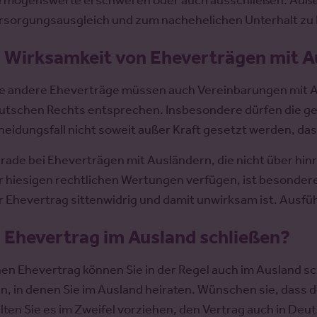
rmögenswerte erschweren oder auch ausschließen. Auße
rsorgungsausgleich und zum nachehelichen Unterhalt zu
.
Wirksamkeit von Eheverträgen mit A
e andere Eheverträge müssen auch Vereinbarungen mit 
utschen Rechts entsprechen. Insbesondere dürfen die g
heidungsfall nicht soweit außer Kraft gesetzt werden, da
rade bei Eheverträgen mit Ausländern, die nicht über hi
r hiesigen rechtlichen Wertungen verfügen, ist besonder
r Ehevertrag sittenwidrig und damit unwirksam ist. Ausfüh
.
Ehevertrag im Ausland schließen?
nen Ehevertrag können Sie in der Regel auch im Ausland schl
in, in denen Sie im Ausland heiraten. Wünschen sie, dass
llten Sie es im Zweifel vorziehen, den Vertrag auch in Deu