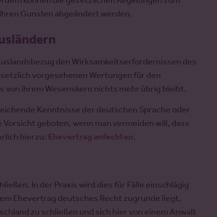
rdem können die gesetzlichen Regelungen zum
 Ihren Gunsten abgeändert werden.
usländern
Auslandsbezug den Wirksamkeitserfordernissen des
esetzlich vorgesehenen Wertungen für den
ss von ihrem Wesenskern nichts mehr übrig bleibt.
nreichende Kenntnisse der deutschen Sprache oder
e Vorsicht geboten, wenn man vermeiden will, dass
rlich hierzu:
Ehevertrag anfechten
.
ießen. In der Praxis wird dies für Fälle einschlägig
 dem Ehevertrag deutsches Recht zugrunde liegt,
tschland zu schließen und sich hier von einem Anwalt