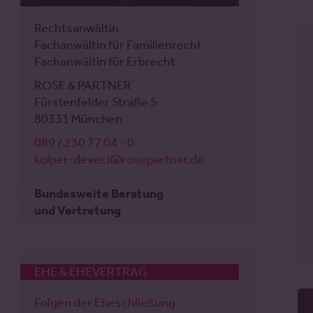
Rechtsanwalt
Rechtsanwältin
Fachanwalt für Familienrecht
Fachanwältin für Familienrecht
Mediator
Fachanwältin für Erbrecht
ROSE & PARTNER
ROSE & PARTNER
Jungfernstieg 40
Fürstenfelder Straße 5
20354 Hamburg
80331 München
040 / 414 37 59 - 0
089 / 230 77 04 - 0
weiss@rosepartner.de
kolper-deveci@rosepartner.de
Bundesweite Beratung
Bundesweite Beratung
und Vertretung
und Vertretung
EHE & EHEVERTRAG
Folgen der Eheschließung