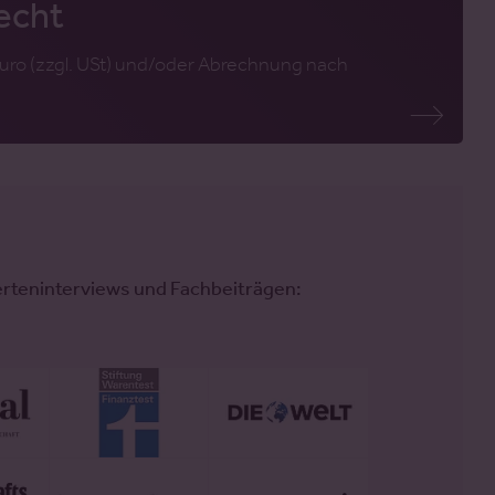
echt
uro (zzgl. USt) und/oder Abrechnung nach
erteninterviews und Fachbeiträgen: