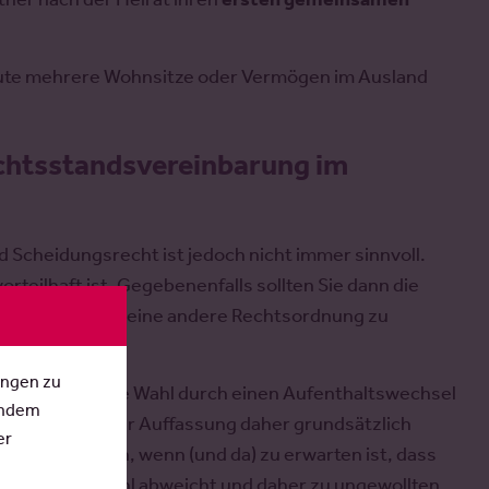
heleute mehrere Wohnsitze oder Vermögen im Ausland
ichtsstandsvereinbarung im
 Scheidungsrecht ist jedoch nicht immer sinnvoll.
orteilhaft ist. Gegebenenfalls sollten Sie dann die
inem Ehevertrag eine andere Rechtsordnung zu
ungen zu
 dass sich diese Wahl durch einen Aufenthaltswechsel
Indem
ten nach unserer Auffassung daher grundsätzlich
er
gepast werden, wenn (und da) zu erwarten ist, dass
 der Rechtswahl abweicht und daher zu ungewollten