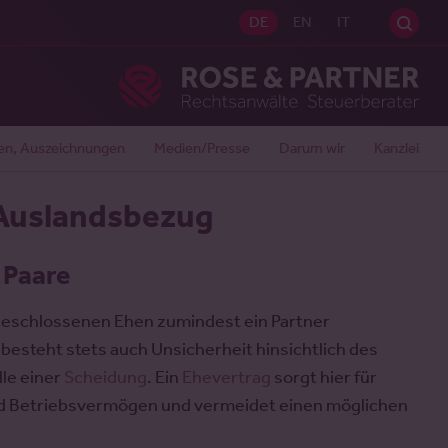
Sei
DE
EN
IT
Ros
en, Auszeichnungen
Medien/Presse
Darum wir
Kanzlei
 Auslandsbezug
 Paare
d geschlossenen Ehen zumindest ein Partner
besteht stets auch Unsicherheit hinsichtlich des
lle einer
Scheidung
. Ein
Ehevertrag
sorgt hier für
- und Betriebsvermögen und vermeidet einen möglichen