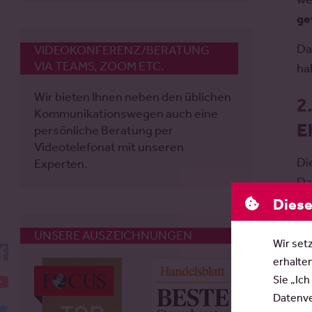
ge
Da
VIDEOKONFERENZ/BERATUNG
VIA TEAMS, ZOOM ETC.
ha
Wir bieten Ihnen neben den üblichen
2
Kommunikationswegen auch eine
E
persönliche Beratung per
Videotelefonat mit unseren
Di
Experten.
Da
Mö
Diese
wä
UNSERE AUSZEICHNUNGEN
Wir set
facebook
Be
erhalte
al
YouTube
Sie „Ich
dy
Datenver
twitter
da