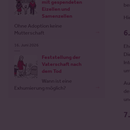
mit gespendeten
be
Eizellen und
Samenzellen
Hi
Ohne Adoption keine
6
Mutterschaft
16. Juni 2026
Eh
Di
Feststellung der
In
Vaterschaft nach
um
dem Tod
Wann ist eine
Au
Exhumierung möglich?
de
un
7