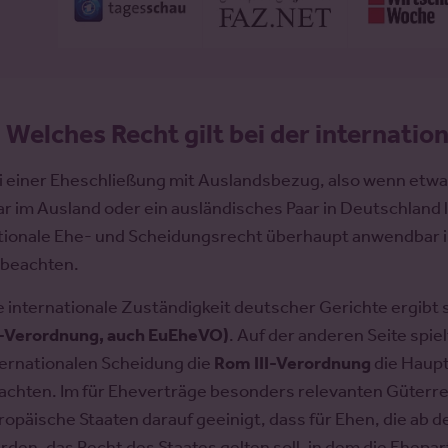
.
Welches Recht gilt bei der internatio
i einer Eheschließung mit Auslandsbezug, also wenn etwa 
ar im Ausland oder ein ausländisches Paar in Deutschland l
tionale Ehe- und Scheidungsrecht überhaupt anwendbar i
 beachten.
e internationale Zuständigkeit deutscher Gerichte ergibt 
a-Verordnung, auch EuEheVO)
. Auf der anderen Seite spi
ternationalen Scheidung die
Rom III-Verordnung
die Haupt
achten. Im für Eheverträge besonders relevanten Güterrec
ropäische Staaten darauf geeinigt, dass für Ehen, die ab
rden, das Recht des Staates gelten soll, in dem die Ehepar