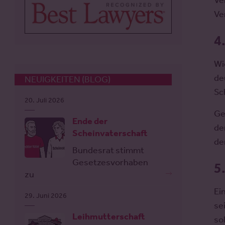
Ve
Ve
4
Wi
de
NEUIGKEITEN (BLOG)
Sc
20. Juli 2026
Ge
Ende der
de
Scheinvaterschaft
de
Bundesrat stimmt
Gesetzesvorhaben
5
zu
Ei
29. Juni 2026
se
Leihmutterschaft
so