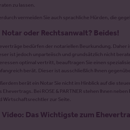
raten zu lassen.
erdurch vermeiden Sie auch sprachliche Hürden, die gege
.
Notar oder Rechtsanwalt? Beides!
everträge bedürfen der notariellen Beurkundung. Daher is
eser ist jedoch unparteiisch und grundsätzlich nicht berat
teressen optimal vertritt, beauftragen Sie einen spezialisi
fangreich berät. Dieser ist ausschließlich Ihnen gegenübe
ßerdem berät ein Notar Sie nicht im Hinblick auf die ste
s Ehevertrags. Bei ROSE & PARTNER stehen Ihnen neben F
d Wirtschaftsrechtler zur Seite.
.
Video: Das Wichtigste zum Ehevertra