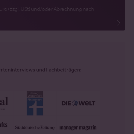
uro (zzgl. USt) und/oder Abrechnung nach
erteninterviews und Fachbeiträgen: