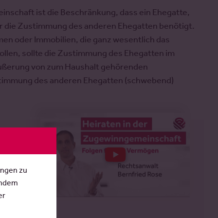
nschaft ist die Beschränkung, dass ein Ehegatte,
für die Zustimmung des anderen Ehegatten benötigt.
n oder Immobilien, die ganz wesentlich das
len, sollte die Zustimmung des Ehegatten im
Veräußerung von zum Haushalt gehörenden
timmung des anderen Ehegatten (schwebend)
haft
ungen zu
chaft.
Indem
er