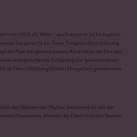
mann rechtlich als Vater - auch wenn er es biologisch
einsame Sorgerecht zu. Einer Sorgerechtserklärung
ngt ein Paar ein gemeinsames Kind mit in die Ehe und
se keine entsprechende Erklärung zur gemeinsamen
cht ab Eheschließung beiden Ehegatten gemeinsam
ächst den Namen der Mutter, bekommt es mit der
keinen Ehenamen, können die Eltern frei den Namen