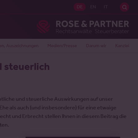
Sei
DE
EN
IT
Ros
en, Auszeichnungen
Medien/Presse
Darum wir
Kanzlei
d steuerlich
htliche und steuerliche Auswirkungen auf unser
r Ehe als auch (und insbesondere) für eine etwaige
cht und Erbrecht stellen Ihnen in diesem Beitrag die
ten.