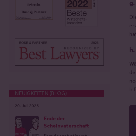
g.
Di
er
ha
h.
Wä
de
no
In
NEUIGKEITEN (BLOG)
20. Juli 2026
Ende der
Scheinvaterschaft