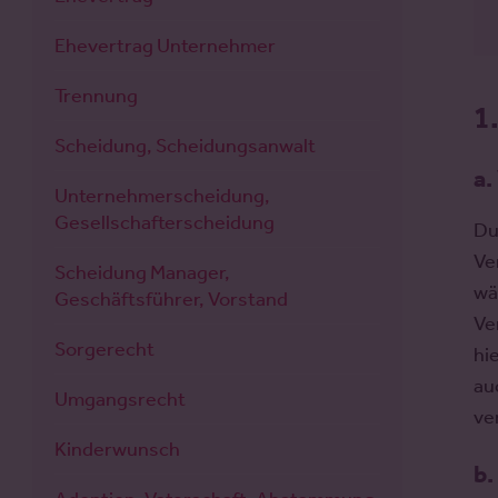
Ehevertrag Unternehmer
Trennung
1
Scheidung, Scheidungsanwalt
a.
Unternehmerscheidung,
Gesellschafterscheidung
Du
Ve
Scheidung Manager,
wä
Geschäftsführer, Vorstand
Ve
Sorgerecht
hi
au
Umgangsrecht
ve
Kinderwunsch
b.