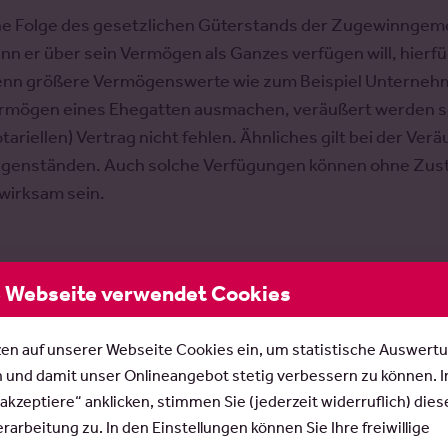
ne Folge des gesetzlichen Güterstands der Zugewinngemei
nn er über sein Vermögen als Ganzes verfügen will, hier
nn größere Vermögenswerte wie zum Beispiel Unternehme
rmögen eines Ehegatten ausmachen, veräußert werden sol
otariellen) Vertrag nicht fehlen. Ähnliches gilt bei der 
genständen. Auch solche Verfügungen können ohne Zus
wirksam sein.
Video: Heiraten in der Zugewinngemeinsc
 Webseite verwendet Cookies
Rechtsanwalt Bernfried Rose erklärt die rechtlichen
zen auf unserer Webseite Cookies ein, um statistische Auswert
Besonderheiten und Kuriositäten der Zugewinngemeins
n und damit unser Onlineangebot stetig verbessern zu können. 
Was hätten Sie gewusst?
 akzeptiere“ anklicken, stimmen Sie (jederzeit widerruflich) dies
arbeitung zu. In den Einstellungen können Sie Ihre freiwillige