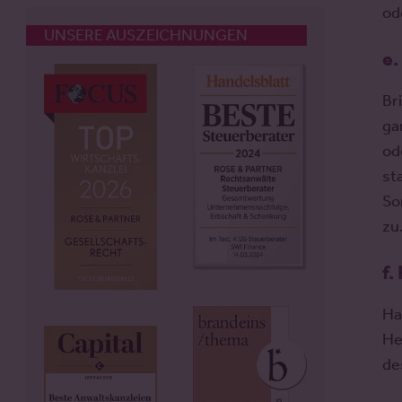
od
UNSERE AUSZEICHNUNGEN
e.
Br
ga
od
st
So
zu
f.
Ha
He
de