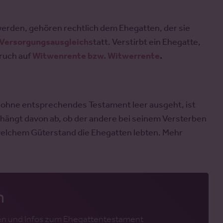
erden, gehören rechtlich dem Ehegatten, der sie
Versorgungsausgleich
statt. Verstirbt ein Ehegatte,
ruch auf
Witwenrente bzw. Witwerrente
.
ohne entsprechendes Testament leer ausgeht, ist
 hängt davon ab, ob der andere bei seinem Versterben
welchem Güterstand die Ehegatten lebten. Mehr
n
oten und Infos zum Ehegattentestament