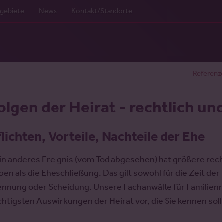
gebiete
News
Kontakt/Standorte
Referenz
olgen der Heirat - rechtlich un
flichten, Vorteile, Nachteile der Ehe
in anderes Ereignis (vom Tod abgesehen) hat größere rec
ben als die Eheschließung. Das gilt sowohl für die Zeit de
ennung oder Scheidung. Unsere Fachanwälte für Familienre
chtigsten Auswirkungen der Heirat vor, die Sie kennen soll