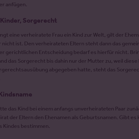
er anfügen.
 Kinder, Sorgerecht
ingt eine verheiratete Frau ein Kind zur Welt, gilt der Ehe
r nicht ist. Den verheirateten Eltern steht dann das gem
er gerichtlichen Entscheidung bedarf es hierfür nicht. Bri
and das Sorgerecht bis dahin nur der Mutter zu, weil die
rgerechtsausübung abgegeben hatte, steht das Sorgere
.
 Kindsname
tte das Kind bei einem anfangs unverheirateten Paar zun
irat der Eltern den Ehenamen als Geburtsnamen. Gibt es 
s Kindes bestimmen.