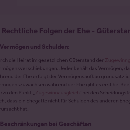
.
Rechtliche Folgen der Ehe - Güterstan
 Vermögen und Schulden
:
rch die Heirat im gesetzlichen Güterstand der
Zugewinng
rmögensverschiebungen. Jeder behält das Vermögen, dass e
hrend der Ehe erfolgt der Vermögensaufbau grundsätzlich 
rmögenszuwächsen während der Ehe gibt es erst bei Been
erzu den Punkt „
Zugewinnausgleich
“ bei den Scheidungs
ch, dass ein Ehegatte nicht für Schulden des anderen Ehe
rursacht hat.
 Beschränkungen bei Geschäften