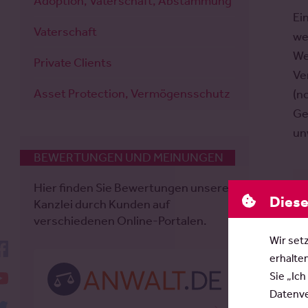
Adoption, Vaterschaft, Abstammung
Ei
Vaterschaft
we
We
Private Clients
Ve
Asset Protection, Vermögensschutz
(n
Ge
un
BEWERTUNGEN UND MEINUNGEN
Hier finden Sie Bewertungen unserer
Diese
Kanzlei durch Kunden auf
verschiedenen Online-Portalen.
Wir set
facebook
erhalte
YouTube
Sie „Ich
Datenver
twitter