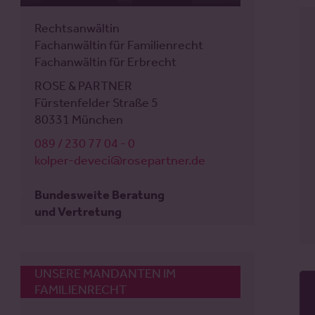
Rechtsanwalt
Rechtsanwältin
Fachanwalt für Familienrecht
Fachanwältin für Familienrecht
Mediator
Fachanwältin für Erbrecht
ROSE & PARTNER
ROSE & PARTNER
Jungfernstieg 40
Fürstenfelder Straße 5
20354 Hamburg
80331 München
040 / 414 37 59 - 0
089 / 230 77 04 - 0
weiss@rosepartner.de
kolper-deveci@rosepartner.de
Bundesweite Beratung
Bundesweite Beratung
und Vertretung
und Vertretung
UNSERE MANDANTEN IM
FAMILIENRECHT