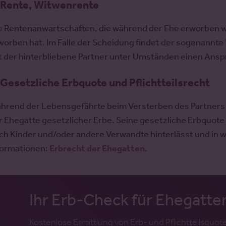
 Rente, Witwenrente
e Rentenanwartschaften, die während der Ehe erworben w
worben hat. Im Falle der Scheidung findet der sogenannte
t der hinterbliebene Partner unter Umständen einen Ansp
 Gesetzliche Erbquote und Pflichtteilsrecht
hrend der Lebensgefährte beim Versterben des Partners 
r Ehegatte gesetzlicher Erbe. Seine gesetzliche Erbquote
ch Kinder und/oder andere Verwandte hinterlässt und in 
formationen:
Erbrecht der Ehegatten.
Ihr Erb-Check für Ehegatte
Kostenlose Ermittlung von Erb- und Pflichtteilsqu