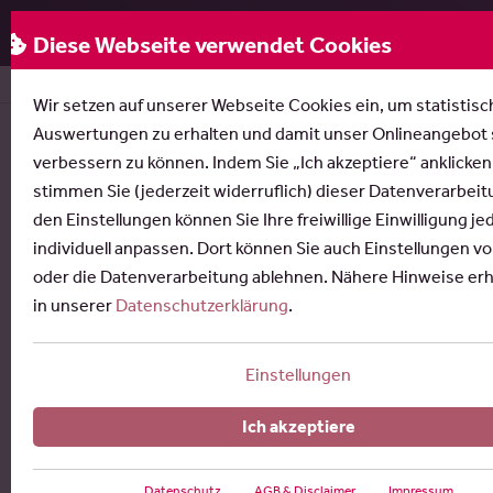
Rose & Partner
Menü
Diese Webseite verwendet Cookies
Startseite
Recht
Vertriebsrecht
Franchiserecht
Wir setzen auf unserer Webseite Cookies ein, um statistisc
Auswertungen zu erhalten und damit unser Onlineangebot 
Rechtsanwälte für Franchiserecht
verbessern zu können. Indem Sie „Ich akzeptiere“ anklicken
stimmen Sie (jederzeit widerruflich) dieser Datenverarbeitu
Kanzlei mit Fachanwälten für
den Einstellungen können Sie Ihre freiwillige Einwilligung je
gewerblichen Rechtsschutz, Handels-
individuell anpassen. Dort können Sie auch Einstellungen 
und Gesellschaftsrecht
oder die Datenverarbeitung ablehnen. Nähere Hinweise erh
in unserer
Datenschutzerklärung
.
Das Franchising gewinnt als modernes Vertriebssystem
zunehmend an Bedeutung. Trotzdem ist das
Franchiserecht im deutschen Rechtssystem bislang nicht
Einstellungen
gesetzlich geregelt. Es speist sich als sogenanntes
Richterrecht aus der richterlichen Rechtsanwendung und
Ich akzeptiere
-fortbildung und ist für juristische Laien daher oft schwer
zu überblicken. Unser Team aus erfahrenen
Datenschutz
AGB & Disclaimer
Impressum