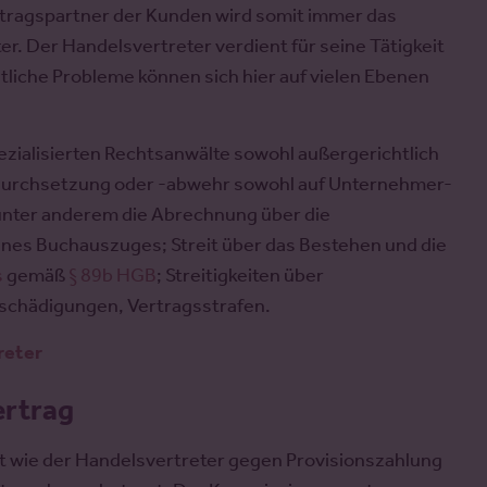
rtragspartner der Kunden wird somit immer das
. Der Handelsvertreter verdient für seine Tätigkeit
htliche Probleme können sich hier auf vielen Ebenen
zialisierten Rechtsanwälte sowohl außergerichtlich
hsdurchsetzung oder -abwehr sowohl auf Unternehmer-
unter anderem die Abrechnung über die
g eines Buchauszuges; Streit über das Bestehen und die
s
gemäß
§ 89b HGB
; Streitigkeiten über
schädigungen, Vertragsstrafen.
reter
rtrag
st wie der Handelsvertreter gegen Provisionszahlung