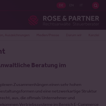
Sei
DE
EN
IT
Ros
en, Auszeichnungen
Medien/Presse
Darum wir
Kanzlei
ht
Anwaltliche Beratung im
omplexen Zusammenhängen einen sehr hohen
 Gestaltungsformen und eine netzwerkartige Struktur
lrecht, aus, die oftmals Unternehmer und
k bekommen Vertriebssysteme im Bereich E-Commerce