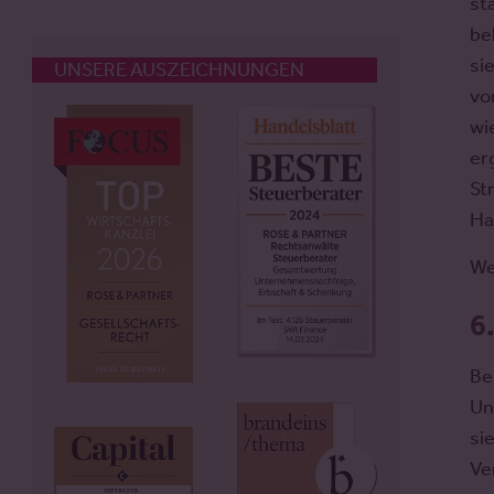
st
be
si
UNSERE AUSZEICHNUNGEN
vo
wi
er
St
Ha
We
6
Be
Un
si
Ve