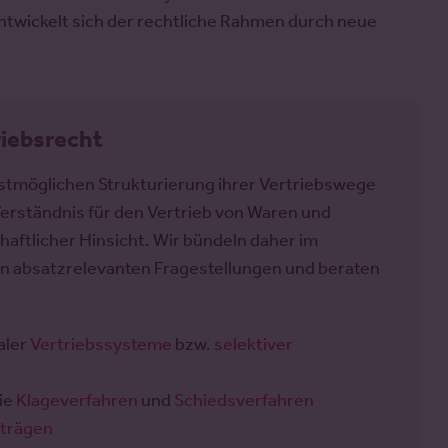
wickelt sich der rechtliche Rahmen durch neue
riebsrecht
bestmöglichen Strukturierung ihrer Vertriebswege
 Verständnis für den Vertrieb von Waren und
chaftlicher Hinsicht. Wir bündeln daher im
n absatzrelevanten Fragestellungen und beraten
aler
Vertriebssysteme
bzw.
selektiver
ie
Klageverfahren
und
Schiedsverfahren
rträgen