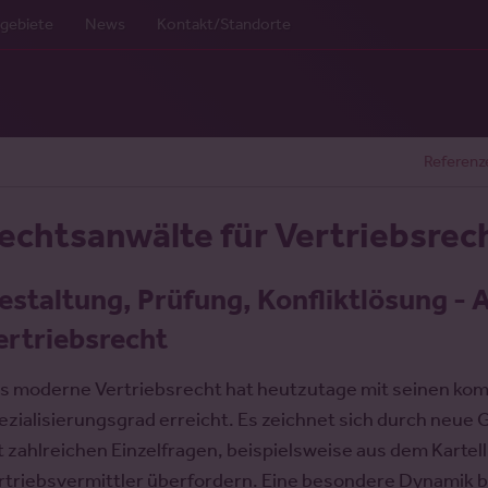
gebiete
News
Kontakt/Standorte
Referenz
echtsanwälte für Vertriebsrec
estaltung, Prüfung, Konfliktlösung - 
ertriebsrecht
s moderne Vertriebsrecht hat heutzutage mit seinen k
ezialisierungsgrad erreicht. Es zeichnet sich durch neue
t zahlreichen Einzelfragen, beispielsweise aus dem Kartel
rtriebsvermittler überfordern. Eine besondere Dynami