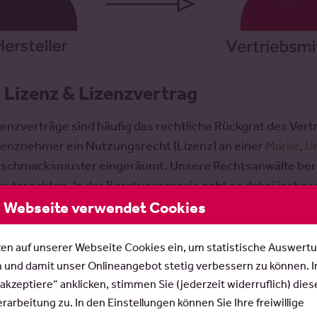
.
Lizenz & Lizenzvertrag
zenzverträge sind häufig das rechtliche Rückgrat des Vert
zenznehmer ein Nutzungsrecht (Lizenz) an einer
Marke
,
U
schmacksmuster eingeräumt. Unsere Rechtsanwälte berate
hutzrechten. In der Beratungspraxis geht es dabei insbe
B-Kontrolle
, Vertragsstrafen etc.
 Webseite verwendet Cookies
iterführende Informationen:
Lizenzrecht & Lizenzen,
Li
zen auf unserer Webseite Cookies ein, um statistische Auswert
n und damit unser Onlineangebot stetig verbessern zu können. 
.
Franchising & Franchisevertrag
 akzeptiere“ anklicken, stimmen Sie (jederzeit widerruflich) dies
arbeitung zu. In den Einstellungen können Sie Ihre freiwillige
im Franchising wird der Vertragshändlergedanke in der R