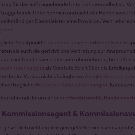
rtrag für das auftraggebende Unternehmen selbst ab. Ve
ftraggebende Unternehmen und nicht der Handelsvertreter
s selbständiger Dienstleister eine Provision. Vertriebsrec
geben.
gliche Streitpunkte, zu denen unsere im Handelsrecht spe
raten als auch die gerichtliche Vertretung zur Anspruc
s auch auf Handelsvertreterseite übernehmen, betreffen 
ovisionszahlungen
; als Vorstufe Streit über die Erteilun
he des im Voraus nicht abdingbaren
Ausgleichsanspruch
chvertragliche
Wettbewerbsbeschränkungen
, Karenzent
iterführende Informationen:
Handelsrecht
,
Handelsvert
.
Kommissionsagent & Kommissionsve
r gesetzlich nicht explizit geregelte Kommissionsagent i