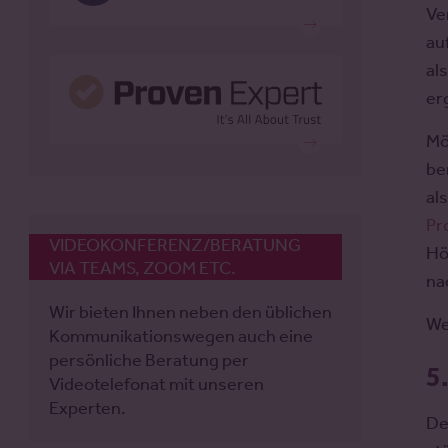
Ve
au
al
er
Mö
be
al
Pr
VIDEOKONFERENZ/BERATUNG
Hö
VIA TEAMS, ZOOM ETC.
na
Wir bieten Ihnen neben den üblichen
We
Kommunikationswegen auch eine
persönliche Beratung per
5
Videotelefonat mit unseren
Experten.
De