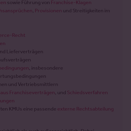
gen
sowie Führung von
Franchise-Klagen
chsansprüchen
,
Provisionen
und Streitigkeiten im
rce-Recht
gen
nd Lieferverträgen
aufsverträgen
sbedingungen
, insbesondere
artungsbedingungen
en und Vertriebsmittlern
 aus Franchiseverträgen
, und
Schiedsverfahren
rungen
ieten KMUs eine passende
externe Rechtsabteilung