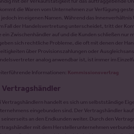
ändig mit der Verkaufstätigkeit für das auftraggebende
kommt die Waren vom Unternehmen zur Verfügung gestell
e jedoch im eigenen Namen. Während das Innenverhältni
m Fall der Handelsvertretung unterscheidet, tritt der K
e ein Zwischenhändler auf und die Kunden schließen nur 
geben sich rechtliche Probleme, die oft mit denen der Han
reitigkeiten über Provisionszahlungen oder Ausgleichsans
ndelsvertreter analog anwendbar ist, ist immer im Einzelfa
iterführende Informationen:
Kommissionsvertrag
.
Vertragshändler
i Vertragshändlern handelt es sich um selbstständige Eige
ternehmens eingebunden sind. Der Vertragshändler kauf
e seinerseits an den Endkunden weiter. Durch den Vertrags
rtragshändler mit dem Herstellerunternehmen verbunden