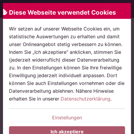
Rose & Partner
Menü
Diese Webseite verwendet Cookies
Startseite
News
Wir setzen auf unserer Webseite Cookies ein, um
statistische Auswertungen zu erhalten und damit
Aktuelle Nachrichten und
unser Onlineangebot stetig verbessern zu können.
Hintergründe aus der Welt des
Indem Sie „Ich akzeptiere“ anklicken, stimmen Sie
Rechts
(jederzeit widerruflich) dieser Datenverarbeitung
zu. In den Einstellungen können Sie Ihre freiwillige
Hier schreiben Fachanwälte,
Einwilligung jederzeit individuell anpassen. Dort
Steuerberater und erfahrene
können Sie auch Einstellungen vornehmen oder die
Experten zu den Themen
Datenverarbeitung ablehnen. Nähere Hinweise
Unternehmen, Steuern und
erhalten Sie in unserer
Datenschutzerklärung
.
Vermögen
Einstellungen
Unser Kanzlei-Blog liefert Ihnen regelmäßig die
neusten Entwicklungen aus der Rechtsprechung und
Ich akzeptiere