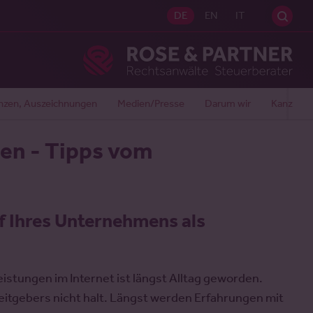
Sei
DE
EN
IT
Ros
nzen, Auszeichnungen
Medien/Presse
Darum wir
Kanzlei
en - Tipps vom
f Ihres Unternehmens als
istungen im Internet ist längst Alltag geworden.
itgebers nicht halt. Längst werden Erfahrungen mit