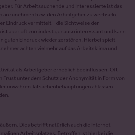
eber. Für Arbeitssuchende und Interessierte ist das
Job anzunehmen bzw. den Arbeitgeber zu wechseln.
r Eindruck vermittelt – die Sichtweise der
en ist aber oft zumindest genauso interessant und kann
guten Eindruck wieder zerstören. Hierbei spielt
itnehmer achten vielmehr auf das Arbeitsklima und
vität als Arbeitgeber erheblich beeinflussen. Oft
n Frust unter dem Schutz der Anonymität in Form von
oder unwahren Tatsachenbehauptungen ablassen.
den.
ußern. Dies betrifft natürlich auch die Internet-
aligen Arbeitsplatzes. Betroffen ist hierbei die