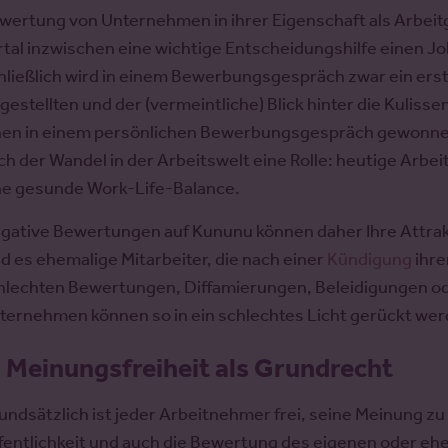
wertung von Unternehmen in ihrer Eigenschaft als Arbeitg
rtal inzwischen eine wichtige Entscheidungshilfe einen 
hließlich wird in einem Bewerbungsgespräch zwar ein erste
gestellten und der (vermeintliche) Blick hinter die Kuliss
nen in einem persönlichen Bewerbungsgespräch gewonnen 
ch der Wandel in der Arbeitswelt eine Rolle: heutige Arbe
ne gesunde Work-Life-Balance.
gative Bewertungen auf Kununu können daher Ihre Attrakti
nd es ehemalige Mitarbeiter, die nach einer
Kündigung
ihre
hlechten Bewertungen, Diffamierungen, Beleidigungen 
ternehmen können so in ein schlechtes Licht gerückt wer
.
Meinungsfreiheit als Grundrecht
undsätzlich ist jeder Arbeitnehmer frei, seine Meinung zu ä
fentlichkeit und auch die Bewertung des eigenen oder ehem