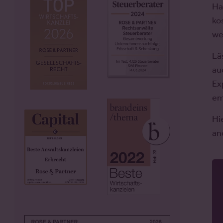
Ha
ko
we
Lä
au
Ex
em
Hi
an