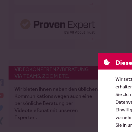
Diese
VIDEOKONFERENZ/BERATUNG
VIA TEAMS, ZOOM ETC.
Wir set
facebook
erhalte
Wir bieten Ihnen neben den üblichen
YouTube
Sie „Ich
Kommunikationswegen auch eine
Datenver
persönliche Beratung per
twitter
Einwilli
Videotelefonat mit unseren
Experten.
vornehm
Xing
Sie in 
LinkedIn