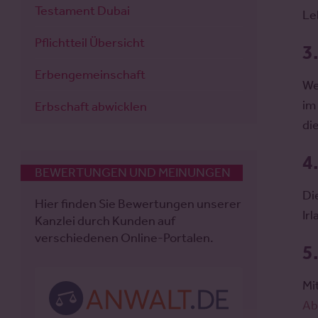
Testament Dubai
Le
Pflichtteil Übersicht
3
Erbengemeinschaft
We
im
Erbschaft abwicklen
di
4
BEWERTUNGEN UND MEINUNGEN
Di
Hier finden Sie Bewertungen unserer
Irl
Kanzlei durch Kunden auf
verschiedenen Online-Portalen.
5
Mi
Ab