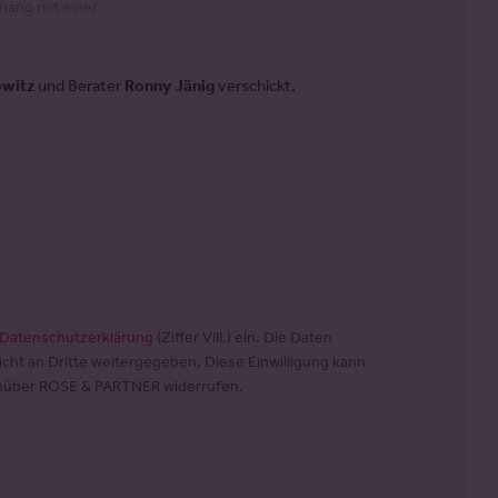
hang mit einer
owitz
und Berater
Ronny Jänig
verschickt.
Datenschutzerklärung
(Ziffer VIII.) ein. Die Daten
cht an Dritte weitergegeben. Diese Einwilligung kann
genüber ROSE & PARTNER widerrufen.