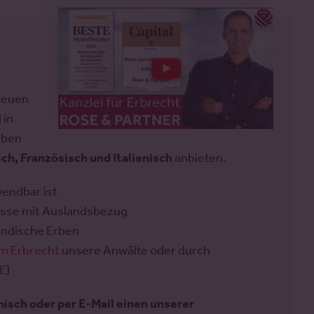
reuen
 in
rben
ch, Französisch und Italienisch
anbieten.
wendbar ist
ässe mit Auslandsbezug
ändische Erben
em Erbrecht
unsere Anwälte oder durch
E
)
isch oder per E-Mail einen unserer