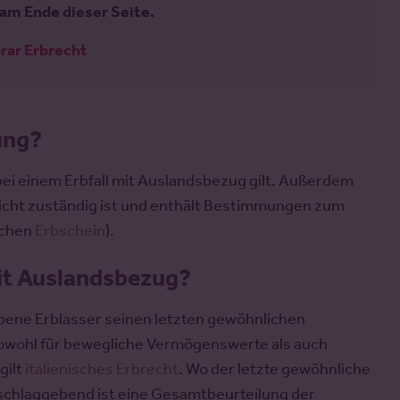
am Ende dieser Seite.
rar Erbrecht
ung?
bei einem Erbfall mit Auslandsbezug gilt. Außerdem
ericht zuständig ist und enthält Bestimmungen zum
schen
Erbschein
).
mit Auslandsbezug?
orbene Erblasser seinen letzten gewöhnlichen
 sowohl für bewegliche Vermögenswerte als auch
gilt
italienisches Erbrecht
. Wo der letzte gewöhnliche
usschlaggebend ist eine Gesamtbeurteilung der