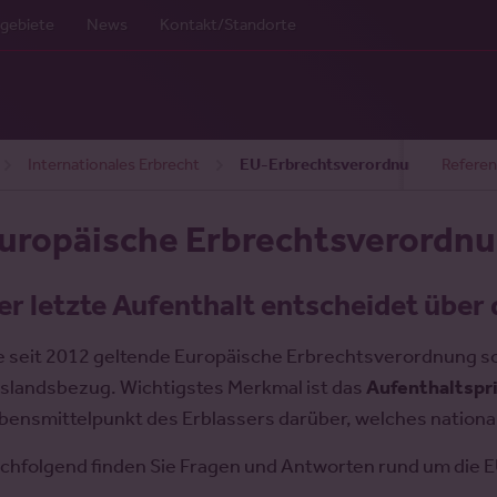
gebiete
News
Kontakt/Standorte
Internationales Erbrecht
EU-Erbrechtsverordnung
Referen
uropäische Erbrechtsverordn
er letzte Aufenthalt entscheidet über
e seit 2012 geltende Europäische Erbrechtsverordnung sorg
slandsbezug. Wichtigstes Merkmal ist das
Aufenthaltspr
bensmittelpunkt des Erblassers darüber, welches nationale 
chfolgend finden Sie Fragen und Antworten rund um die