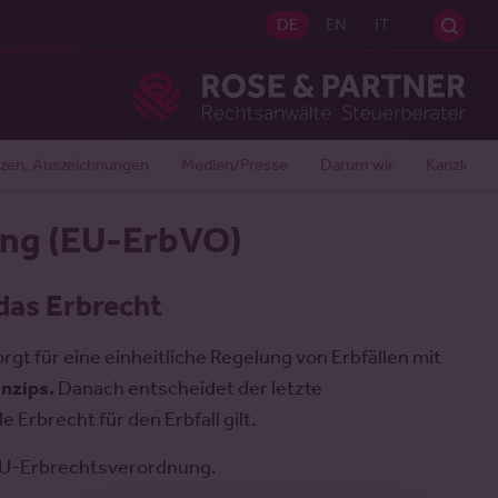
Sei
DE
EN
IT
Ros
zen, Auszeichnungen
Medien/Presse
Darum wir
Kanzlei
ung (EU-ErbVO)
 das Erbrecht
t für eine einheitliche Regelung von Erbfällen mit
inzips.
Danach entscheidet der letzte
Erbrecht für den Erbfall gilt.
 EU-Erbrechtsverordnung.