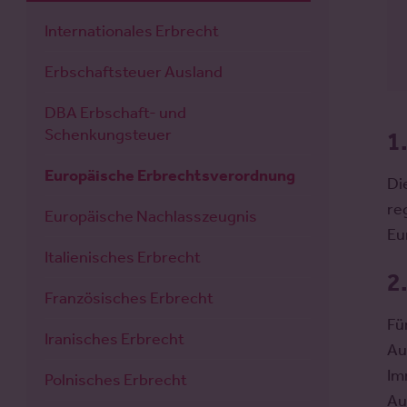
Internationales Erbrecht
Erbschaftsteuer Ausland
DBA Erbschaft- und
Schenkungsteuer
1
Europäische Erbrechtsverordnung
Di
re
Europäische Nachlasszeugnis
Eu
Italienisches Erbrecht
2
Französisches Erbrecht
Fü
Iranisches Erbrecht
Au
Im
Polnisches Erbrecht
Au