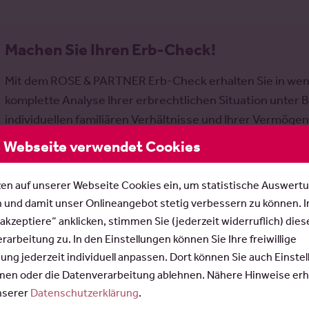
Machen Sie Ihren Erb-Check!
Mit dem ROSE & PARTNER Erb-Check erhalten Sie in weni
komplette Analyse Ihrer erbrechtlichen Situation unter 
individuellen familiären Verhältnisse und Ihrer Vermögen
Erbquoten, Pflichtteile, Erbschaftsteuer und Testaments
 Webseite verwendet Cookies
unverbindlich und anonym.
zen auf unserer Webseite Cookies ein, um statistische Auswert
n und damit unser Onlineangebot stetig verbessern zu können. 
 akzeptiere“ anklicken, stimmen Sie (jederzeit widerruflich) dies
arbeitung zu. In den Einstellungen können Sie Ihre freiwillige
Formular -
gung jederzeit individuell anpassen. Dort können Sie auch Einste
Kontaktformular für Mandatsanfrage
Kontaktformular
en oder die Datenverarbeitung ablehnen. Nähere Hinweise erh
Frau
Herr
unserer
Datenschutzerklärung
.