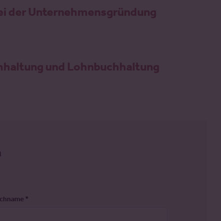
 bei der Unternehmensgründung
chhaltung und Lohnbuchhaltung
n
chname
*