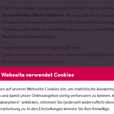
Die Unternehmensbewertung übernimmt in unserem T
Steuerberater Martin Stürmer
. Als spezialisierter Expe
arbeitet er mit unseren Anwälten für Steuerrecht zusa
Sie können ihn aber auch unabhängig von einer rechtlich
Mandatierung beauftragen.
Fragen Sie nach einem Angebot für eine
Unternehmensbewertung
oder eine kostengünstige
Ind
Unternehmenswertermittlung
:
stuermer@rosepartner.de
 Webseite verwendet Cookies
zen auf unserer Webseite Cookies ein, um statistische Auswert
n und damit unser Onlineangebot stetig verbessern zu können. 
 akzeptiere“ anklicken, stimmen Sie (jederzeit widerruflich) dies
Ausgezeichnete Beratung im Steuerrecht
arbeitung zu. In den Einstellungen können Sie Ihre freiwillige