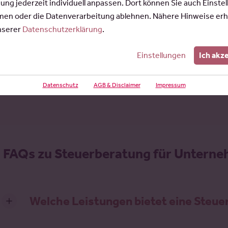
gung jederzeit individuell anpassen. Dort können Sie auch Einste
Wir freuen uns über wiederkehrende Auszeichnungen Han
en oder die Datenverarbeitung ablehnen. Nähere Hinweise erh
Steuerberater
".
unserer
Datenschutzerklärung
.
Unser Dank gilt allen Kollegen, deren Leistungen das m
Einstellungen
Ich akz
Datenschutz
AGB & Disclaimer
Impressum
.
FAQs zu Steuerberatung für Untern
Welche Leistungen bietet eine Steue