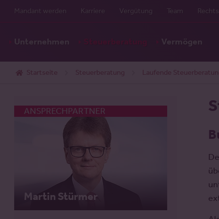
Mandant werden
Karriere
Vergütung
Team
Rechts
Unternehmen
Steuerberatung
Vermögen
Startseite
Steuerberatung
Laufende Steuerberatun
S
ANSPRECHPARTNER
B
De
üb
un
Martin Stürmer
ex