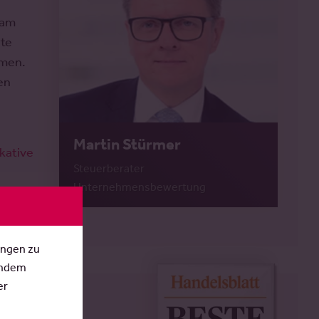
eam
rte
mmen.
en
Martin Stürmer
ikative
Steuerberater
Unternehmensbewertung
ungen zu
Indem
er