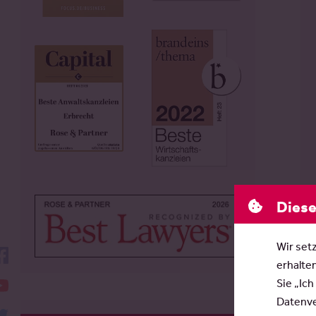
Diese
Wir set
facebook
erhalte
YouTube
Sie „Ich
Datenver
twitter