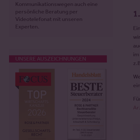
Kommunikationswegen auch eine
persönliche Beratung per
1
Videotelefonat mit unseren
Experten.
Ei
wi
au
im
UNSERE AUSZEICHNUNGEN
z.
We
ei
Fü
Ar