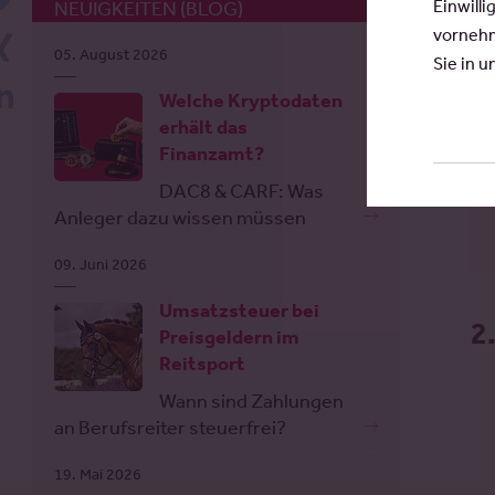
Einwilli
NEUIGKEITEN (BLOG)
vornehm
Xing
05. August 2026
Sie in 
LinkedIn
Welche Kryptodaten
erhält das
Finanzamt?
DAC8 & CARF: Was
Anleger dazu wissen müssen
09. Juni 2026
Umsatzsteuer bei
2
Preisgeldern im
Reitsport
Wann sind Zahlungen
an Berufsreiter steuerfrei?
19. Mai 2026