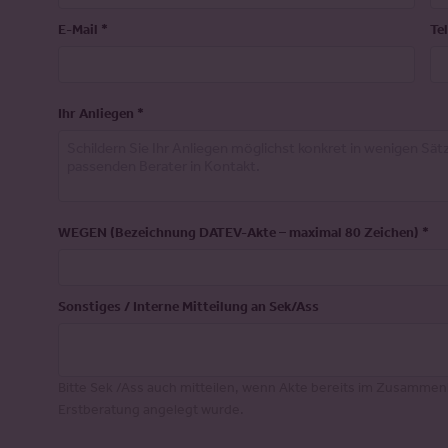
E-Mail
*
Te
Ihr Anliegen
*
WEGEN (Bezeichnung DATEV-Akte – maximal 80 Zeichen)
*
Sonstiges / Interne Mitteilung an Sek/Ass
Bitte Sek /Ass auch mitteilen, wenn Akte bereits im Zusammen
Erstberatung angelegt wurde.