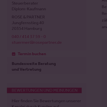
Al
Steuerberater
Be
Diplom-Kaufmann
Re
ROSE & PARTNER
zä
Jungfernstieg 40
an
20354 Hamburg
040 / 414 37 59 - 0
stuermer@rosepartner.de
Termin buchen
Bundesweite Beratung
und Vertretung
BEWERTUNGEN UND MEINUNGEN
Hier finden Sie Bewertungen unserer
Kanzlei durch Kunden auf