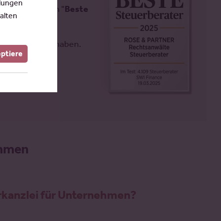
llungen
delsblattes in "
Beste
alten
öglich gemacht haben.
eptiere
ehmen
rkanzlei für Unternehmen?