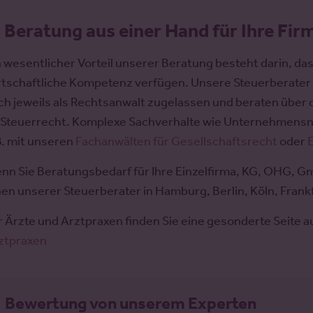
.
Beratung aus einer Hand für Ihre Fir
n wesentlicher Vorteil unserer Beratung besteht darin, d
rtschaftliche Kompetenz verfügen. Unsere Steuerberater 
ch jeweils als Rechtsanwalt zugelassen und beraten über 
 Steuerrecht. Komplexe Sachverhalte wie Unternehmensn
B. mit unseren
Fachanwälten für Gesellschaftsrecht
oder
nn Sie Beratungsbedarf für Ihre Einzelfirma, KG, OHG, G
nen unserer Steuerberater in Hamburg, Berlin, Köln, Fran
r Ärzte und Arztpraxen finden Sie eine gesonderte Seite 
ztpraxen
Bewertung von unserem Experten