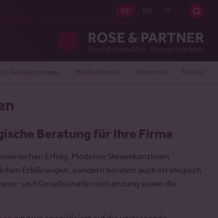
Sei
DE
EN
IT
Ros
en, Auszeichnungen
Medien/Presse
Darum wir
Kanzlei
en
ische Beratung für Ihre Firma
nehmerischen Erfolg. Moderne Steuerkanzleien
ichen Erklärungen, sondern beraten auch strategisch
mens- und Gesellschafterzielsetzung sowie die